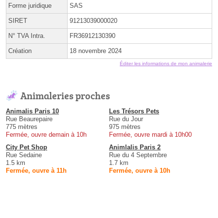
Forme juridique
SAS
SIRET
91213039000020
N° TVA Intra.
FR36912130390
Création
18 novembre 2024
Éditer les informations de mon animalerie
Animaleries proches
Animalis Paris 10
Les Trésors Pets
Rue Beaurepaire
Rue du Jour
775 mètres
975 mètres
Fermée, ouvre demain à 10h
Fermée, ouvre mardi à 10h00
City Pet Shop
Animlalis Paris 2
Rue Sedaine
Rue du 4 Septembre
1.5 km
1.7 km
Fermée, ouvre à 11h
Fermée, ouvre à 10h