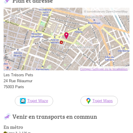
Plan et adresse
© contributeurs OpenStreetMap
Corriger l’adresse ou la localisation
Les Trésors Pets
24 Rue Réaumur
75003 Paris
Trajet Waze
Trajet Maps
Venir en transports en commun
En métro