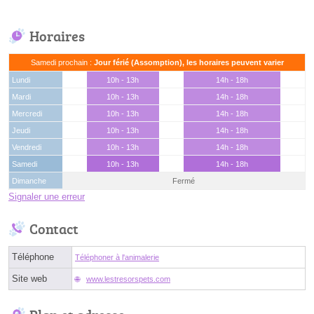
Horaires
Samedi prochain :
Jour férié (Assomption), les horaires peuvent varier
Lundi
10h - 13h
14h - 18h
Mardi
10h - 13h
14h - 18h
Mercredi
10h - 13h
14h - 18h
Jeudi
10h - 13h
14h - 18h
Vendredi
10h - 13h
14h - 18h
Samedi
10h - 13h
14h - 18h
Dimanche
Fermé
Signaler une erreur
Contact
Téléphone
Téléphoner à l'animalerie
Site web
www.lestresorspets.com