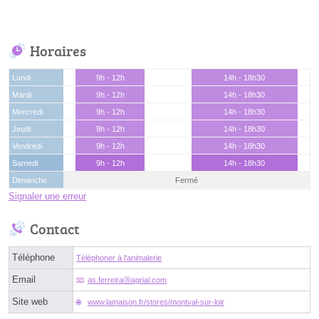
Horaires
Lundi
9h - 12h
14h - 18h30
Mardi
9h - 12h
14h - 18h30
Mercredi
9h - 12h
14h - 18h30
Jeudi
9h - 12h
14h - 18h30
Vendredi
9h - 12h
14h - 18h30
Samedi
9h - 12h
14h - 18h30
Dimanche
Fermé
Signaler une erreur
Contact
Téléphone
Téléphoner à l'animalerie
Email
as.ferreiraⓐagrial.com
Site web
www.lamaison.fr/stores/montval-sur-loir