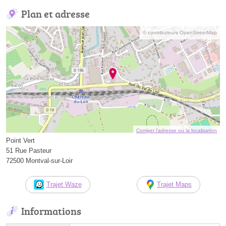
Plan et adresse
© contributeurs OpenStreetMap
Corriger l’adresse ou la localisation
Point Vert
51 Rue Pasteur
72500 Montval-sur-Loir
Trajet Waze
Trajet Maps
Informations