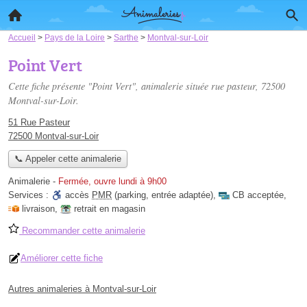
Accueil
>
Pays de la Loire
>
Sarthe
>
Montval-sur-Loir
Point Vert
Cette fiche présente "Point Vert", animalerie située
rue pasteur
, 72500
Montval-sur-Loir.
51 Rue Pasteur
72500 Montval-sur-Loir
📞 Appeler cette animalerie
Animalerie
-
Fermée, ouvre lundi à 9h00
Services :
accès
PMR
(parking, entrée adaptée)
,
CB acceptée
,
livraison
,
retrait en magasin
Recommander cette animalerie
Améliorer cette fiche
Autres animaleries à Montval-sur-Loir