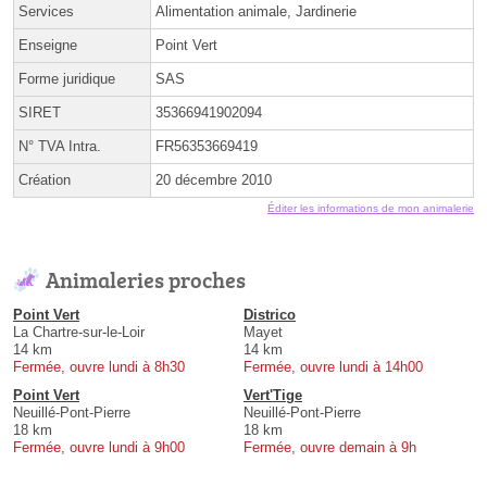
Services
Alimentation animale, Jardinerie
Enseigne
Point Vert
Forme juridique
SAS
SIRET
35366941902094
N° TVA Intra.
FR56353669419
Création
20 décembre 2010
Éditer les informations de mon animalerie
Animaleries proches
Point Vert
Districo
La Chartre-sur-le-Loir
Mayet
14 km
14 km
Fermée, ouvre lundi à 8h30
Fermée, ouvre lundi à 14h00
Point Vert
Vert'Tige
Neuillé-Pont-Pierre
Neuillé-Pont-Pierre
18 km
18 km
Fermée, ouvre lundi à 9h00
Fermée, ouvre demain à 9h