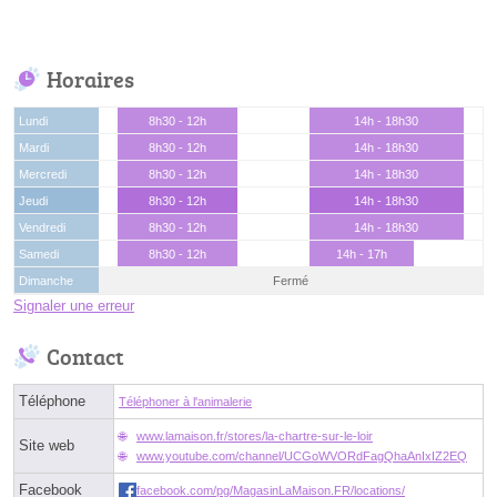
Horaires
Lundi
8h30 - 12h
14h - 18h30
Mardi
8h30 - 12h
14h - 18h30
Mercredi
8h30 - 12h
14h - 18h30
Jeudi
8h30 - 12h
14h - 18h30
Vendredi
8h30 - 12h
14h - 18h30
Samedi
8h30 - 12h
14h - 17h
Dimanche
Fermé
Signaler une erreur
Contact
Téléphone
Téléphoner à l'animalerie
www.lamaison.fr/stores/la-chartre-sur-le-loir
Site web
www.youtube.com/channel/UCGoWVORdFagQhaAnIxIZ2EQ
Facebook
facebook.com/pg/MagasinLaMaison.FR/locations/