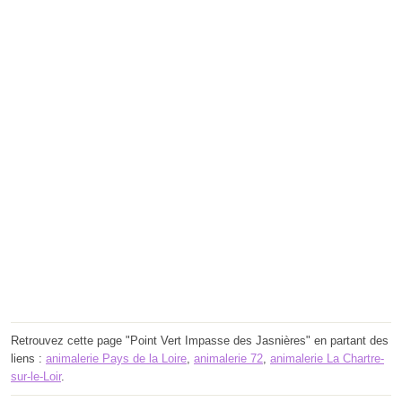
Retrouvez cette page "Point Vert Impasse des Jasnières" en partant des
liens :
animalerie Pays de la Loire
,
animalerie 72
,
animalerie La Chartre-
sur-le-Loir
.