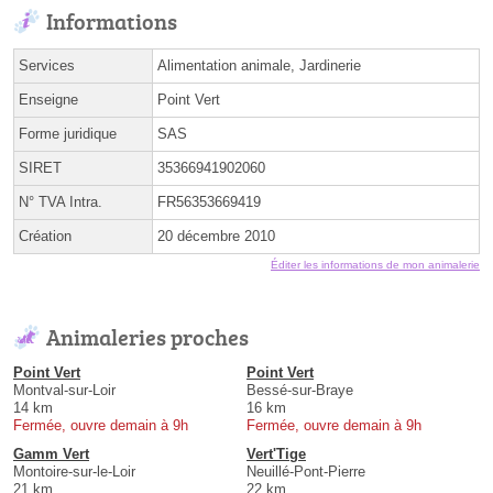
Informations
Services
Alimentation animale, Jardinerie
Enseigne
Point Vert
Forme juridique
SAS
SIRET
35366941902060
N° TVA Intra.
FR56353669419
Création
20 décembre 2010
Éditer les informations de mon animalerie
Animaleries proches
Point Vert
Point Vert
Montval-sur-Loir
Bessé-sur-Braye
14 km
16 km
Fermée, ouvre demain à 9h
Fermée, ouvre demain à 9h
Gamm Vert
Vert'Tige
Montoire-sur-le-Loir
Neuillé-Pont-Pierre
21 km
22 km