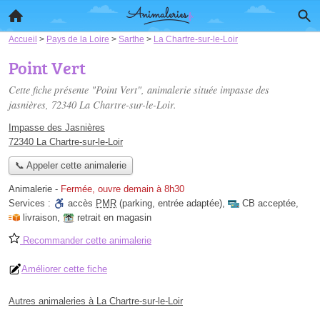
Accueil
>
Pays de la Loire
>
Sarthe
>
La Chartre-sur-le-Loir
Point Vert
Cette fiche présente "Point Vert", animalerie située
impasse des
jasnières
, 72340 La Chartre-sur-le-Loir.
Impasse des Jasnières
72340 La Chartre-sur-le-Loir
📞 Appeler cette animalerie
Animalerie
-
Fermée, ouvre demain à 8h30
Services :
accès
PMR
(parking, entrée adaptée)
,
CB acceptée
,
livraison
,
retrait en magasin
Recommander cette animalerie
Améliorer cette fiche
Autres animaleries à La Chartre-sur-le-Loir