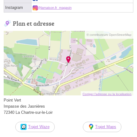
Instagram
@lamaison.fr_magasin
Plan et adresse
© contributeurs OpenStreetMap
Corriger l’adresse ou la localisation
Point Vert
Impasse des Jasnières
72340 La Chartre-sur-le-Loir
Trajet Waze
Trajet Maps