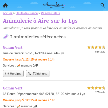
Accueil
>
Hauts-de-France
>
Pas-de-Calais
Animalerie à Aire-sur-la-Lys
Animaleries.fr vous propose la liste des
animaleries airoises ou airiens
.
2 animaleries référencées
Gamm Vert
4,5 étoiles sur 5
536 avis
Rue de l'Avenir 62120, 62120 Aire-sur-la-Lys
Ouverte jusqu'à 12h15 et rouvre à 14h
Services :
membre
JAF
Horaires
Téléphone
Gamm Vert
4,5 étoiles sur 5
265 avis
65 Route Départementale 943 62120, 62120 Aire-sur-la-Lys
Ouverte jusqu'à 12h15 et rouvre à 14h
Services :
membre
JAF