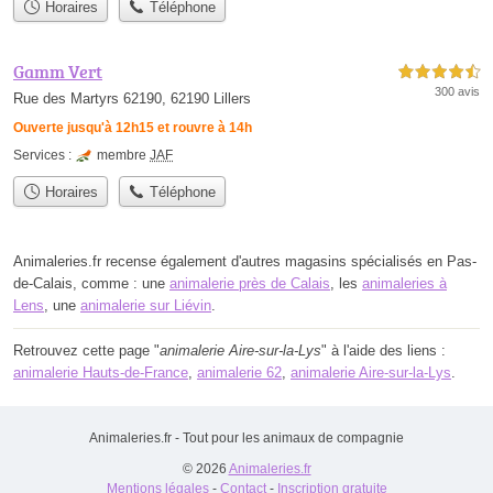
Horaires
Téléphone
Gamm Vert
4,5 étoiles sur 5
300 avis
Rue des Martyrs 62190, 62190 Lillers
Ouverte jusqu'à 12h15 et rouvre à 14h
Services :
membre
JAF
Horaires
Téléphone
Animaleries.fr recense également d'autres magasins spécialisés en Pas-
de-Calais, comme : une
animalerie près de Calais
, les
animaleries à
Lens
, une
animalerie sur Liévin
.
Retrouvez cette page "
animalerie Aire-sur-la-Lys
" à l'aide des liens :
animalerie Hauts-de-France
,
animalerie 62
,
animalerie Aire-sur-la-Lys
.
Animaleries.fr - Tout pour les animaux de compagnie
© 2026
Animaleries.fr
Mentions légales
-
Contact
-
Inscription gratuite