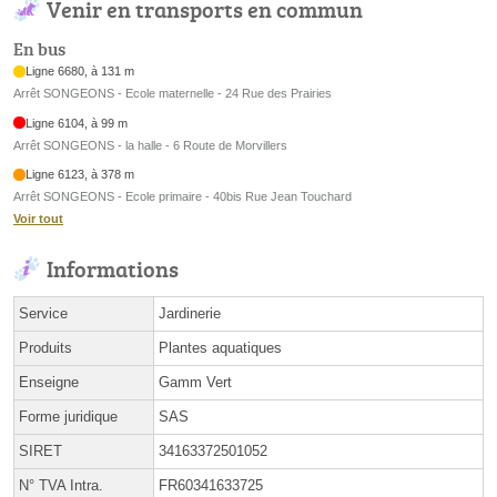
Venir en transports en commun
En bus
Ligne 6680, à 131 m
Arrêt SONGEONS - Ecole maternelle - 24 Rue des Prairies
Ligne 6104, à 99 m
Arrêt SONGEONS - la halle - 6 Route de Morvillers
Ligne 6123, à 378 m
Arrêt SONGEONS - Ecole primaire - 40bis Rue Jean Touchard
Voir tout
Informations
Service
Jardinerie
Produits
Plantes aquatiques
Enseigne
Gamm Vert
Forme juridique
SAS
SIRET
34163372501052
N° TVA Intra.
FR60341633725