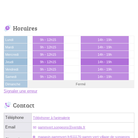
Horaires
Lundi
9h - 12h15
14h - 19h
Mardi
9h - 12h15
14h - 19h
Mercredi
9h - 12h15
14h - 19h
Jeudi
9h - 12h15
14h - 19h
Vendredi
9h - 12h15
14h - 19h
Samedi
9h - 12h15
14h - 19h
Dimanche
Fermé
Signaler une erreur
Contact
Téléphone
Téléphoner à l'animalerie
Email
gammvert.songeonsⓐvertdis.fr
magasin.gammvert.fr/611176-gamm-vert-village-de-songeons