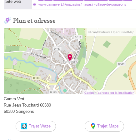
Site web
www.gammvert.fr/magasins/magasin-village-de-songeons
Plan et adresse
© contributeurs OpenStreetMap
Corriger l’adresse ou la localisation
Gamm Vert
Rue Jean Touchard 60380
60380 Songeons
Trajet Waze
Trajet Maps