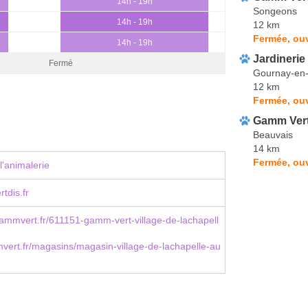
14h - 19h
Songeons
14h - 19h
12 km
Fermée, ouv
14h - 19h
Jardinerie 
Fermé
Gournay-en
12 km
Fermée, ou
Gamm Ver
Beauvais
14 km
Fermée, ou
l'animalerie
tdis.fr
mmvert.fr/611151-gamm-vert-village-de-lachapell
ert.fr/magasins/magasin-village-de-lachapelle-au