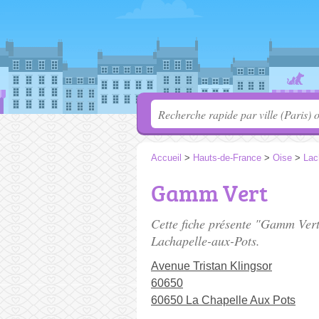
Accueil
>
Hauts-de-France
>
Oise
>
Lac
Gamm Vert
Cette fiche présente "Gamm Vert
Lachapelle-aux-Pots.
Avenue Tristan Klingsor
60650
60650 La Chapelle Aux Pots