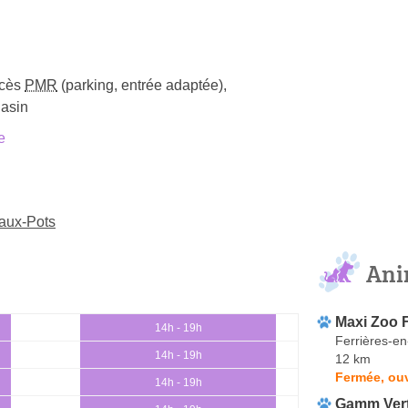
cès
PMR
(parking, entrée adaptée)
,
gasin
e
-aux-Pots
Ani
Maxi Zoo F
14h - 19h
Ferrières-en
14h - 19h
12 km
Fermée, ou
14h - 19h
Gamm Ver