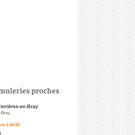
maleries proches
errières-en-Bray
-Bray
vre à 9h30
t