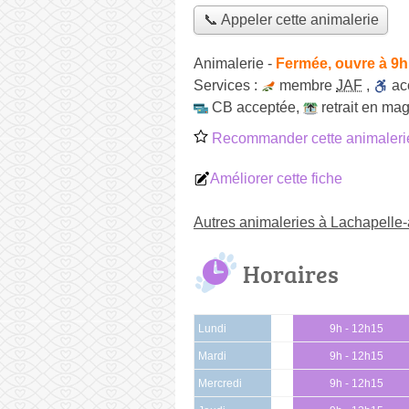
📞 Appeler cette animalerie
Animalerie
-
Fermée, ouvre à 9h
Services :
membre
JAF
,
ac
CB acceptée
,
retrait en ma
Recommander cette animaleri
Améliorer cette fiche
Autres animaleries à Lachapelle
Horaires
Lundi
9h - 12h15
Mardi
9h - 12h15
Mercredi
9h - 12h15