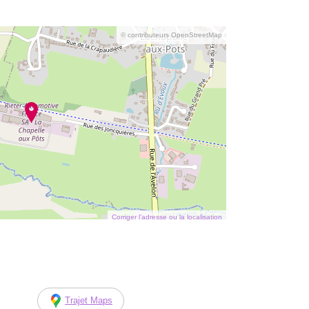
© contributeurs OpenStreetMap
Corriger l’adresse ou la localisation
Trajet Maps