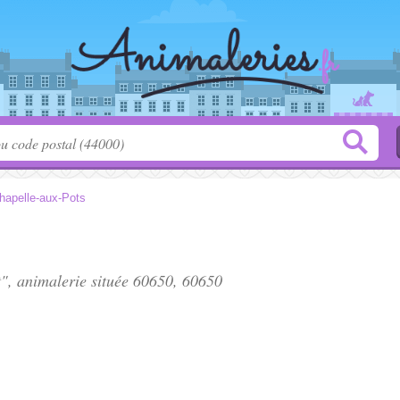
hapelle-aux-Pots
", animalerie située
60650
, 60650