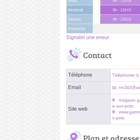
Jeudi
9h - 12h15
Vendredi
9h - 12h15
Samedi
9h - 12h15
Dimanche
Signaler une erreur
Contact
Téléphone
Téléphoner à 
Email
rm343ⓐver
magasin.ga
e-aux-pots
Site web
www.gammv
x-pots
Plan et adresse