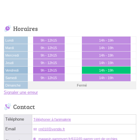
Horaires
Lundi
9h - 12h15
14h - 19h
Mardi
9h - 12h15
14h - 19h
Mercredi
9h - 12h15
14h - 19h
Jeudi
9h - 12h15
14h - 19h
Vendredi
9h - 12h15
14h - 19h
Samedi
9h - 12h15
14h - 19h
Dimanche
Fermé
Signaler une erreur
Contact
Téléphone
Téléphoner à l'animalerie
Email
rm010ⓐvertdis.fr
magasin.gammvert.fr/611165-gamm-vert-de-orchies