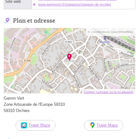
Site web
www.gammvert.fr/magasins/magasin-de-orchies
Plan et adresse
© contributeurs OpenStreetMap
Corriger l’adresse ou la localisation
Gamm Vert
Zone Artisanale de l'Europe 59310
59310 Orchies
Trajet Waze
Trajet Maps