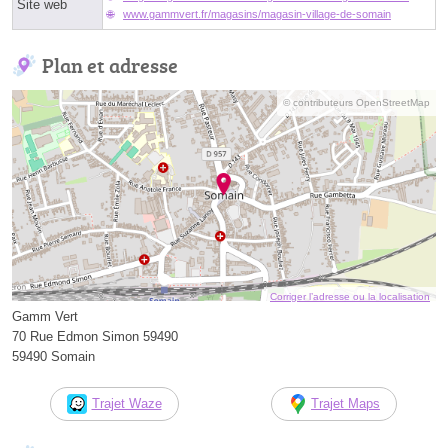
Site web
www.gammvert.fr/magasins/magasin-village-de-somain
Plan et adresse
© contributeurs OpenStreetMap
Corriger l’adresse ou la localisation
Gamm Vert
70 Rue Edmon Simon 59490
59490 Somain
Trajet Waze
Trajet Maps