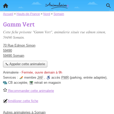
Accueil
>
Hauts-de-France
>
Nord
>
Somain
Gamm Vert
Cette fiche présente "Gamm Vert", animalerie située
rue edmon simon
,
59490 Somain.
70 Rue Edmon Simon
59490
59490 Somain
📞 Appeler cette animalerie
Animalerie
-
Fermée, ouvre demain à 9h
Services :
membre
JAF
,
accès
PMR
(parking, entrée adaptée)
,
CB acceptée
,
retrait en magasin
Recommander cette animalerie
Améliorer cette fiche
Autres animaleries à Somain