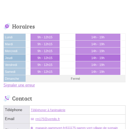
Horaires
Lundi
9h - 12h15
14h - 19h
Mardi
9h - 12h15
14h - 19h
Mercredi
9h - 12h15
14h - 19h
Jeudi
9h - 12h15
14h - 19h
Vendredi
9h - 12h15
14h - 19h
Samedi
9h - 12h15
14h - 19h
Dimanche
Fermé
Signaler une erreur
Contact
Téléphone
Téléphoner à l'animalerie
Email
rm175ⓐvertdis.fr
magasin.gammvert.fr/611175-gamm-vert-village-de-somain