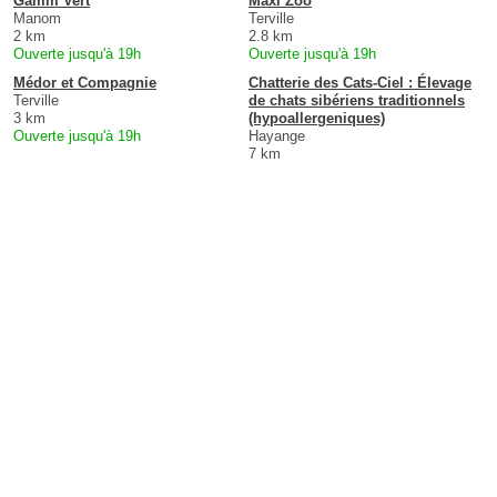
Gamm Vert
Maxi Zoo
Manom
Terville
2 km
2.8 km
Ouverte jusqu'à 19h
Ouverte jusqu'à 19h
Médor et Compagnie
Chatterie des Cats-Ciel : Élevage
Terville
de chats sibériens traditionnels
3 km
(hypoallergeniques)
Ouverte jusqu'à 19h
Hayange
7 km