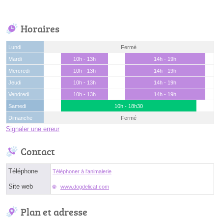
Horaires
Lundi
Fermé
Mardi
10h - 13h
14h - 19h
Mercredi
10h - 13h
14h - 19h
Jeudi
10h - 13h
14h - 19h
Vendredi
10h - 13h
14h - 19h
Samedi
10h - 18h30
Dimanche
Fermé
Signaler une erreur
Contact
Téléphone
Téléphoner à l'animalerie
Site web
www.dogdelicat.com
Plan et adresse