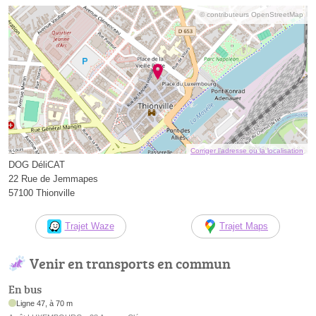
© contributeurs OpenStreetMap
Corriger l’adresse ou la localisation
DOG DéliCAT
22 Rue de Jemmapes
57100 Thionville
Trajet Waze
Trajet Maps
Venir en transports en commun
En bus
Ligne 47, à 70 m