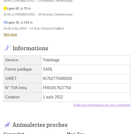
Arrêt LUXEMBOURG - 28 Avenue Clémenceau
Ligne 60, à 70 m
Arrêt LUXEMBOURG - 28 Avenue Clémenceau
Ligne 35, à 243 m
Arrêt GALLIENI - 14 Rue Général Galliéni
Voir tout
Informations
Service
Toilettage
Forme juridique
SARL
SIRET
91762775400026
N° TVA Intra.
FR91917627754
Création
1 août 2022
Éditer les informations de mon animalerie
Animaleries proches