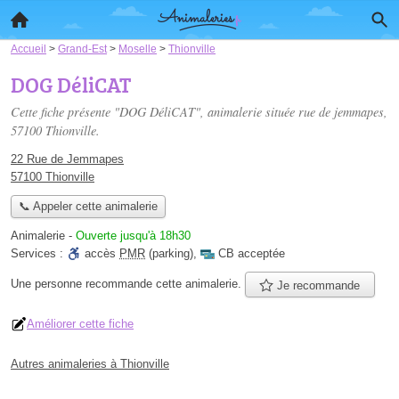
Accueil
>
Grand-Est
>
Moselle
>
Thionville
DOG DéliCAT
Cette fiche présente "DOG DéliCAT", animalerie située
rue de jemmapes
,
57100 Thionville.
22 Rue de Jemmapes
57100 Thionville
📞 Appeler cette animalerie
Animalerie
-
Ouverte jusqu'à 18h30
Services :
accès
PMR
(parking)
,
CB acceptée
Une personne
recommande
cette animalerie.
Je recommande
Améliorer cette fiche
Autres animaleries à Thionville