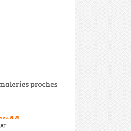
maleries proches
vre à 9h30
CAT