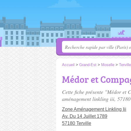
Accueil
>
Grand-Est
>
Moselle
>
Terville
Médor et Compa
Cette fiche présente "Médor et 
aménagement linkling iii
, 57180 
Zone Aménagement Linkling Iii
Av. Du 14 Juillet 1789
57180 Terville