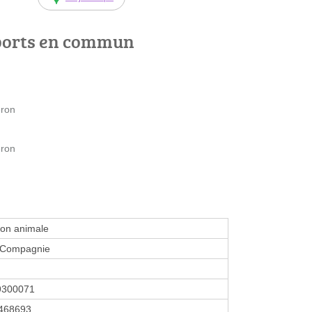
ports en commun
ron
ron
ion animale
 Compagnie
9300071
468693