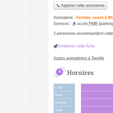
📞 Appeler cette animalerie
Animalerie
-
Fermée, ouvre à 9h
Services :
accès
PMR
(parking
2 personnes
recommandent
cette
Améliorer cette fiche
Autres animaleries à Terville
Horaires
Lundi
Mardi
Mercredi
Jeudi