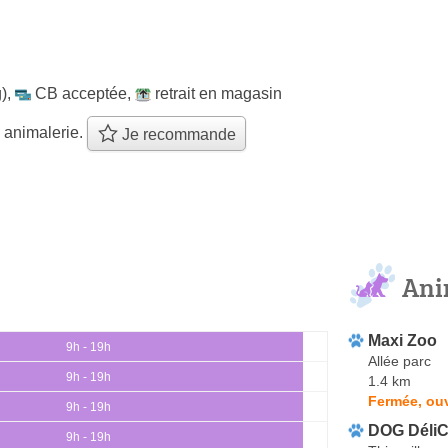
)
,
CB acceptée
,
retrait en magasin
 animalerie.
Je recommande
Ani
Maxi Zoo
9h - 19h
Allée parc
9h - 19h
1.4 km
Fermée, ou
9h - 19h
DOG Déli
9h - 19h