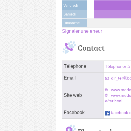
Vendredi
Samedi
Dimanche
Signaler une erreur
Contact
Téléphone
Téléphoner à 
Email
dir_terⓐb
www.medo
Site web
www.medor
e/ter.html
Facebook
facebook.