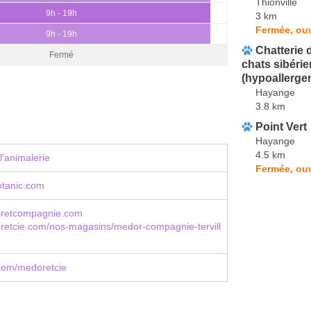
Thionville
9h - 19h
3 km
Fermée, ouv
9h - 19h
Chatterie 
Fermé
chats sibérie
(hypoallerge
Hayange
3.8 km
Point Vert
Hayange
4.5 km
l'animalerie
Fermée, ouv
otanic.com
retcompagnie.com
etcie.com/nos-magasins/medor-compagnie-tervill
com/medoretcie