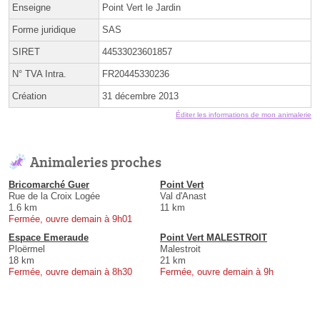
Enseigne
Point Vert le Jardin
Forme juridique
SAS
SIRET
44533023601857
N° TVA Intra.
FR20445330236
Création
31 décembre 2013
Éditer les informations de mon animalerie
Animaleries proches
Bricomarché Guer
Point Vert
Rue de la Croix Logée
Val d'Anast
1.6 km
11 km
Fermée, ouvre demain à 9h01
Espace Emeraude
Point Vert MALESTROIT
Ploërmel
Malestroit
18 km
21 km
Fermée, ouvre demain à 8h30
Fermée, ouvre demain à 9h