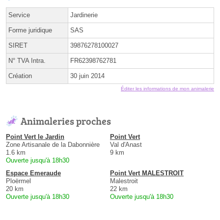
Service
Jardinerie
Forme juridique
SAS
SIRET
39876278100027
N° TVA Intra.
FR62398762781
Création
30 juin 2014
Éditer les informations de mon animalerie
Animaleries proches
Point Vert le Jardin
Point Vert
Zone Artisanale de la Dabonnière
Val d'Anast
1.6 km
9 km
Ouverte jusqu'à 18h30
Espace Emeraude
Point Vert MALESTROIT
Ploërmel
Malestroit
20 km
22 km
Ouverte jusqu'à 18h30
Ouverte jusqu'à 18h30