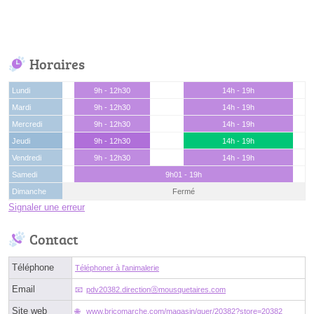
Horaires
Lundi
9h - 12h30
14h - 19h
Mardi
9h - 12h30
14h - 19h
Mercredi
9h - 12h30
14h - 19h
Jeudi
9h - 12h30
14h - 19h
Vendredi
9h - 12h30
14h - 19h
Samedi
9h01 - 19h
Dimanche
Fermé
Signaler une erreur
Contact
Téléphone
Téléphoner à l'animalerie
Email
pdv20382.directionⓐmousquetaires.com
Site web
www.bricomarche.com/magasin/guer/20382?store=20382