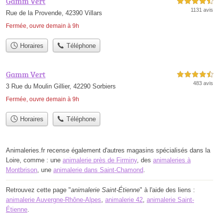
Gamm Vert
4,5 étoiles sur 5
1131 avis
Rue de la Provende, 42390 Villars
Fermée, ouvre demain à 9h
Horaires
Téléphone
Gamm Vert
4,5 étoiles sur 5
483 avis
3 Rue du Moulin Gillier, 42290 Sorbiers
Fermée, ouvre demain à 9h
Horaires
Téléphone
Animaleries.fr recense également d'autres magasins spécialisés dans la
Loire, comme : une
animalerie près de Firminy
, des
animaleries à
Montbrison
, une
animalerie dans Saint-Chamond
.
Retrouvez cette page "
animalerie Saint-Étienne
" à l'aide des liens :
animalerie Auvergne-Rhône-Alpes
,
animalerie 42
,
animalerie Saint-
Étienne
.