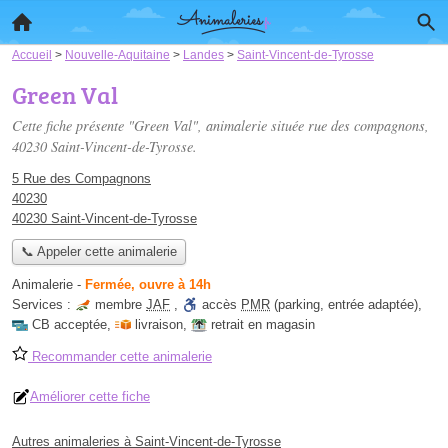
Accueil
>
Nouvelle-Aquitaine
>
Landes
>
Saint-Vincent-de-Tyrosse
Green Val
Cette fiche présente "Green Val", animalerie située
rue des compagnons
,
40230 Saint-Vincent-de-Tyrosse.
5 Rue des Compagnons
40230
40230 Saint-Vincent-de-Tyrosse
📞 Appeler cette animalerie
Animalerie
-
Fermée, ouvre à 14h
Services :
membre
JAF
,
accès
PMR
(parking, entrée adaptée)
,
CB acceptée
,
livraison
,
retrait en magasin
Recommander cette animalerie
Améliorer cette fiche
Autres animaleries à Saint-Vincent-de-Tyrosse