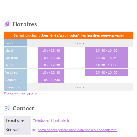
Horaires
Samedi prochain :
Jour férié (Assomption), les horaires peuvent varier
Lundi
Fermé
Mardi
10h - 12h30
14h30 - 18h30
Mercredi
10h - 12h30
14h30 - 18h30
Jeudi
10h - 12h30
14h30 - 18h30
Vendredi
10h - 12h30
14h30 - 18h30
Samedi
10h - 12h30
Dimanche
Fermé
Signaler une erreur
Contact
Téléphone
Téléphoner à l'animalerie
Site web
booscoconceptstore.odoo.com/boosco-conceptstore