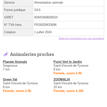
Service
Alimentation animale
Forme juridique
SAS
SIRET
92943369600010
N° TVA Intra.
FR16929433696
Création
1 juillet 2024
Éditer les informations de mon animalerie
Animaleries proches
Planete Animale
Point Vert le Jardin
Seignosse
Saint-Vincent-de-Tyrosse
7 km
8 km
Fermée, ouvre à 9h
Green Val
ZOOMALIA
Saint-Vincent-de-Tyrosse
Saint-Vincent-de-Tyrosse
8 km
10 km
Fermée, ouvre à 9h
Fermée, ouvre à 10h