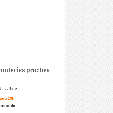
maleries proches
émouillière
qu'à 19h
Grenoble