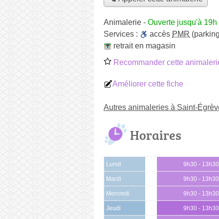
Animalerie
-
Ouverte jusqu'à 19h
Services :
accès
PMR
(parking
retrait en magasin
Recommander cette animaleri
Améliorer cette fiche
Autres animaleries à Saint-Égrèv
Horaires
Lundi
9h30 - 13h3
Mardi
9h30 - 13h3
Mercredi
9h30 - 13h3
Jeudi
9h30 - 13h3