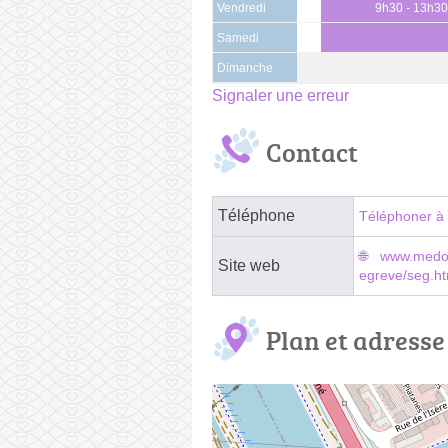
Vendredi
9h30 - 13h3
Samedi
Dimanche
Signaler une erreur
Contact
Téléphone
Téléphoner à 
www.medor
Site web
egreve/seg.ht
Plan et adresse