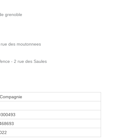
 de grenoble
96 rue des moutonnees
Vence - 2 rue des Saules
 Compagnie
9300493
468693
2022