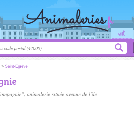
e
>
Saint-Égrève
gnie
Compagnie", animalerie située
avenue de l'île