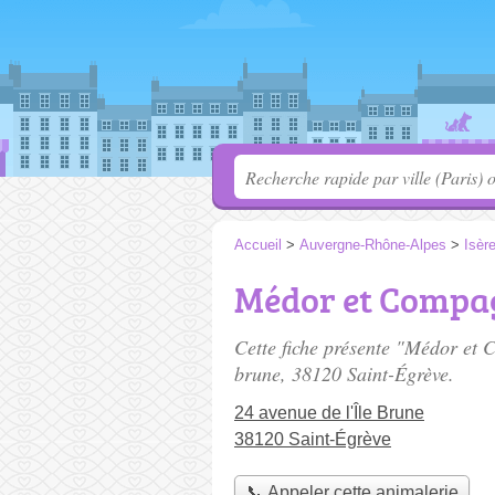
Accueil
>
Auvergne-Rhône-Alpes
>
Isèr
Médor et Compa
Cette fiche présente "Médor et 
brune
, 38120 Saint-Égrève.
24 avenue de l'Île Brune
38120 Saint-Égrève
📞 Appeler cette animalerie