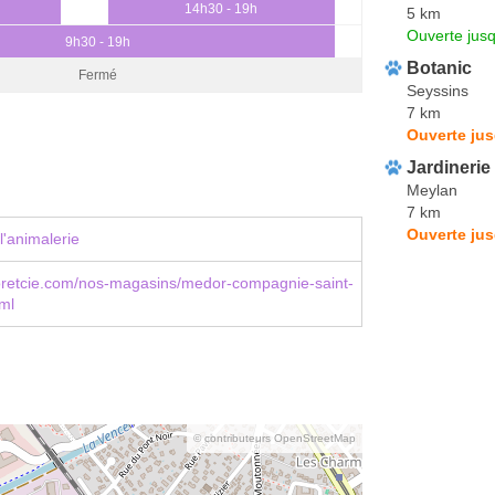
0
14h30 - 19h
5 km
Ouverte jus
9h30 - 19h
Botanic
Fermé
Seyssins
7 km
Ouverte jus
Jardinerie
Meylan
7 km
Ouverte jus
l'animalerie
etcie.com/nos-magasins/medor-compagnie-saint-
ml
© contributeurs OpenStreetMap