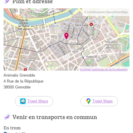
Plan et adresse
© contributeurs OpenStreetMap
Corriger l’adresse ou la localisation
Animalis Grenoble
4 Rue de la République
38000 Grenoble
Trajet Waze
Trajet Maps
Venir en transports en commun
En tram