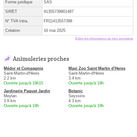
Forme juridique
SAS
SIRET
41355739801487
N° TVA Intra.
FR11413557398
Création
16 mai 2025
Éditer les informations de mon animalerie
Animaleries proches
Médor et Compagnie
Maxi Zoo Saint Martin d'Heres
Saint-Martin-d'Hères
Saint-Martin-d'Hères
2.2 km
3.4 km
Ouverte jusqu'à 19h15
Ouverte jusqu'à 19h
Jardinerie Paquet Jardin
Botanic
Meylan
Seyssins
3.8 km
4.3 km
Ouverte jusqu'à 19h
Ouverte jusqu'à 19h