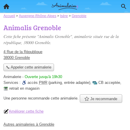
Accueil
>
Auvergne-Rhône-Alpes
>
Isère
>
Grenoble
Animalis Grenoble
Cette fiche présente "Animalis Grenoble", animalerie située
rue de la
république
, 38000 Grenoble.
4 Rue de la République
38000 Grenoble
📞 Appeler cette animalerie
Animalerie
-
Ouverte jusqu'à 19h30
Services :
accès
PMR
(parking, entrée adaptée)
,
CB acceptée
,
retrait en magasin
Une personne
recommande
cette animalerie.
Je recommande
Améliorer cette fiche
Autres animaleries à Grenoble