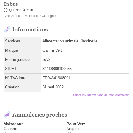
En bus
Ligne 442, à 92 m
Arrêt Arènes - 60 Rue de Gascogne
Informations
Services
Alimentation animale, Jardinerie
Marque
Gamm Vert
Forme juridique
SAS
SIRET
34168809100055
N° TVA Intra.
FR04341688091
Création
31 mai 2002
Éditer les informations de mon animalerie
Animaleries proches
Maisadour
Point Vert
Gabarret
Nogaro