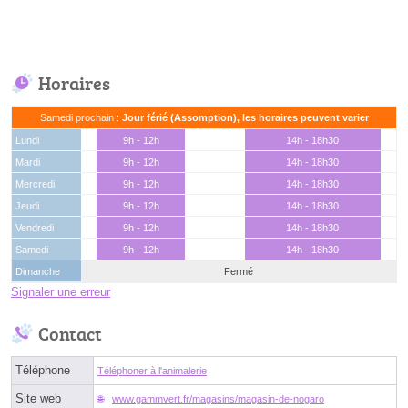
Horaires
Samedi prochain :
Jour férié (Assomption), les horaires peuvent varier
Lundi
9h - 12h
14h - 18h30
Mardi
9h - 12h
14h - 18h30
Mercredi
9h - 12h
14h - 18h30
Jeudi
9h - 12h
14h - 18h30
Vendredi
9h - 12h
14h - 18h30
Samedi
9h - 12h
14h - 18h30
Dimanche
Fermé
Signaler une erreur
Contact
Téléphone
Téléphoner à l'animalerie
Site web
www.gammvert.fr/magasins/magasin-de-nogaro