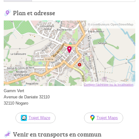
Plan et adresse
© contributeurs OpenStreetMap
Corriger l’adresse ou la localisation
Gamm Vert
Avenue de Daniate 32110
32110 Nogaro
Trajet Waze
Trajet Maps
Venir en transports en commun