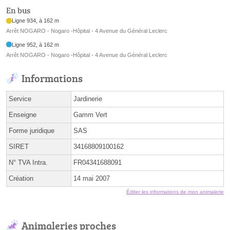
En bus
Ligne 934, à 162 m
Arrêt NOGARO - Nogaro -Hôpital - 4 Avenue du Général Leclerc
Ligne 952, à 162 m
Arrêt NOGARO - Nogaro -Hôpital - 4 Avenue du Général Leclerc
Informations
Service
Jardinerie
Enseigne
Gamm Vert
Forme juridique
SAS
SIRET
34168809100162
N° TVA Intra.
FR04341688091
Création
14 mai 2007
Éditer les informations de mon animalerie
Animaleries proches