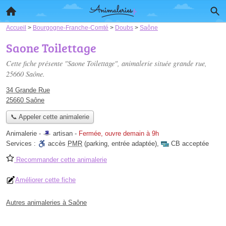
Accueil
>
Bourgogne-Franche-Comté
>
Doubs
>
Saône
Saone Toilettage
Cette fiche présente "Saone Toilettage", animalerie située
grande rue
,
25660 Saône.
34 Grande Rue
25660 Saône
📞 Appeler cette animalerie
Animalerie -
artisan
-
Fermée, ouvre demain à 9h
Services :
accès
PMR
(parking, entrée adaptée)
,
CB acceptée
Recommander cette animalerie
Améliorer cette fiche
Autres animaleries à Saône