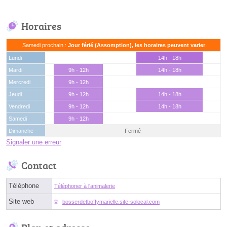
Horaires
Samedi prochain :
Jour férié (Assomption), les horaires peuvent varier
Lundi
14h - 18h
Mardi
9h - 12h
14h - 18h
Mercredi
9h - 12h
Jeudi
9h - 12h
14h - 18h
Vendredi
9h - 12h
14h - 18h
Samedi
9h - 12h
Dimanche
Fermé
Signaler une erreur
Contact
Téléphone
Téléphoner à l'animalerie
Site web
bosserdetboffymarielle.site-solocal.com