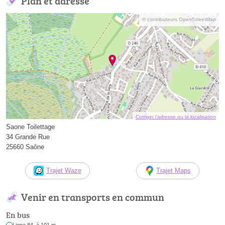
Plan et adresse
© contributeurs OpenStreetMap
Corriger l’adresse ou la localisation
Saone Toilettage
34 Grande Rue
25660 Saône
Trajet Waze
Trajet Maps
Venir en transports en commun
En bus