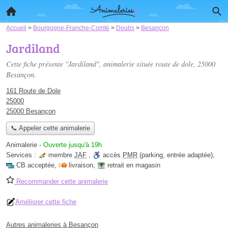
Accueil
>
Bourgogne-Franche-Comté
>
Doubs
>
Besançon
Jardiland
Cette fiche présente "Jardiland", animalerie située
route de dole
, 25000
Besançon.
161 Route de Dole
25000
25000 Besançon
📞 Appeler cette animalerie
Animalerie
-
Ouverte jusqu'à 19h
Services :
membre
JAF
,
accès
PMR
(parking, entrée adaptée)
,
CB acceptée
,
livraison
,
retrait en magasin
Recommander cette animalerie
Améliorer cette fiche
Autres animaleries à Besançon