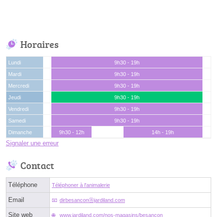
Horaires
Lundi
9h30 - 19h
Mardi
9h30 - 19h
Mercredi
9h30 - 19h
Jeudi
9h30 - 19h
Vendredi
9h30 - 19h
Samedi
9h30 - 19h
Dimanche
9h30 - 12h
14h - 19h
Signaler une erreur
Contact
Téléphone
Téléphoner à l'animalerie
Email
dirbesanconⓐjardiland.com
Site web
www.jardiland.com/nos-magasins/besancon