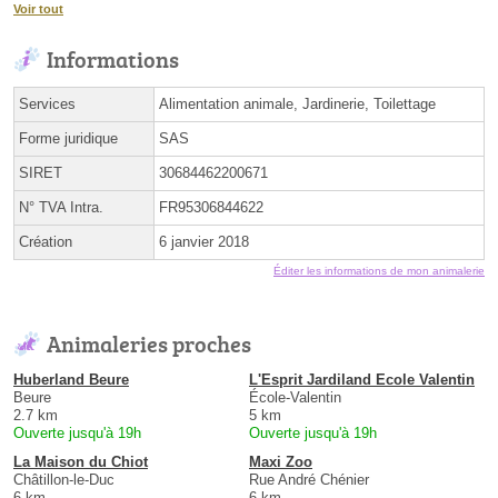
Voir tout
Informations
Services
Alimentation animale, Jardinerie, Toilettage
Forme juridique
SAS
SIRET
30684462200671
N° TVA Intra.
FR95306844622
Création
6 janvier 2018
Éditer les informations de mon animalerie
Animaleries proches
Huberland Beure
L'Esprit Jardiland Ecole Valentin
Beure
École-Valentin
2.7 km
5 km
Ouverte jusqu'à 19h
Ouverte jusqu'à 19h
La Maison du Chiot
Maxi Zoo
Châtillon-le-Duc
Rue André Chénier
6 km
6 km