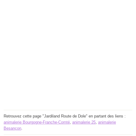
Retrouvez cette page "Jardiland Route de Dole" en partant des liens :
animalerie Bourgogne-Franche-Comté
,
animalerie 25
,
animalerie
Besançon
.