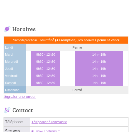
Horaires
Samedi prochain :
Jour férié (Assomption), les horaires peuvent varier
Lundi
Fermé
Mardi
9h30 - 12h30
14h - 19h
Mercredi
9h30 - 12h30
14h - 19h
Jeudi
9h30 - 12h30
14h - 19h
Vendredi
9h30 - 12h30
14h - 19h
Samedi
9h30 - 12h30
14h - 19h
Dimanche
Fermé
Signaler une erreur
Contact
Téléphone
Téléphoner à l'animalerie
Site web
www.chatpristi.fr