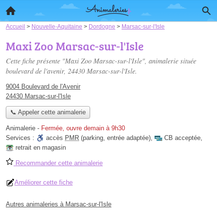
Accueil
>
Nouvelle-Aquitaine
>
Dordogne
>
Marsac-sur-l'Isle
Maxi Zoo Marsac-sur-l'Isle
Cette fiche présente "Maxi Zoo Marsac-sur-l'Isle", animalerie située
boulevard de l'avenir
, 24430 Marsac-sur-l'Isle.
9004 Boulevard de l'Avenir
24430 Marsac-sur-l'Isle
📞 Appeler cette animalerie
Animalerie
-
Fermée, ouvre demain à 9h30
Services :
accès
PMR
(parking, entrée adaptée)
,
CB acceptée
,
retrait en magasin
Recommander cette animalerie
Améliorer cette fiche
Autres animaleries à Marsac-sur-l'Isle