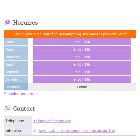
Horaires
Samedi prochain :
Jour férié (Assomption), les horaires peuvent varier
Lundi
9h30 - 19h
Mardi
9h30 - 19h
Mercredi
9h30 - 19h
Jeudi
9h30 - 19h
Vendredi
9h30 - 19h
Samedi
9h30 - 19h
Dimanche
Fermé
Signaler une erreur
Contact
Téléphone
Téléphoner à l'animalerie
Site web
www.maxizoo.fr/stores/maxi-zoo-marsac-sur-lisle/