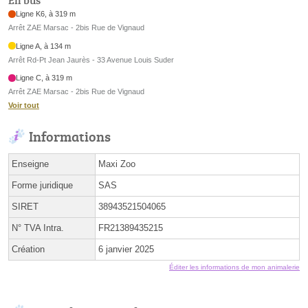
En bus
Ligne K6, à 319 m
Arrêt ZAE Marsac - 2bis Rue de Vignaud
Ligne A, à 134 m
Arrêt Rd-Pt Jean Jaurès - 33 Avenue Louis Suder
Ligne C, à 319 m
Arrêt ZAE Marsac - 2bis Rue de Vignaud
Voir tout
Informations
Enseigne
Maxi Zoo
Forme juridique
SAS
SIRET
38943521504065
N° TVA Intra.
FR21389435215
Création
6 janvier 2025
Éditer les informations de mon animalerie