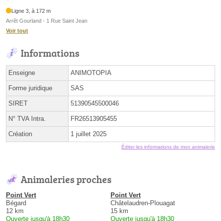
Ligne 3, à 172 m
Arrêt Gourland - 1 Rue Saint Jean
Voir tout
Informations
Enseigne
ANIMOTOPIA
Forme juridique
SAS
SIRET
51390545500046
N° TVA Intra.
FR26513905455
Création
1 juillet 2025
Éditer les informations de mon animalerie
Animaleries proches
Point Vert
Point Vert
Bégard
Châtelaudren-Plouagat
12 km
15 km
Ouverte jusqu'à 18h30
Ouverte jusqu'à 18h30