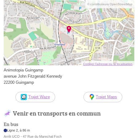
© contributeurs OpenStreetMap
Corriger l’adresse ou la localisation
Animotopia Guingamp
avenue John Fitzgerald Kennedy
22200 Guingamp
Trajet Waze
Trajet Maps
Venir en transports en commun
En bus
Ligne 2, à 86 m
Arrêt UCO - 47 Rue du Marechal Foch