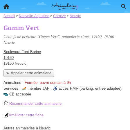
Accueil
>
Nouvelle-Aquitaine
>
Corrèze
>
Neuvic
Gamm Vert
Cette fiche présente "Gamm Vert", animalerie située
19160
, 19160
Neuvic.
Boulevard Font Barine
19160
19160 Neuvic
📞 Appeler cette animalerie
Animalerie
-
Fermée, ouvre demain à 9h
Services :
membre
JAF
,
accès
PMR
(parking, entrée adaptée)
,
CB acceptée
Recommander cette animalerie
Améliorer cette fiche
Autres animaleries à Neuvic