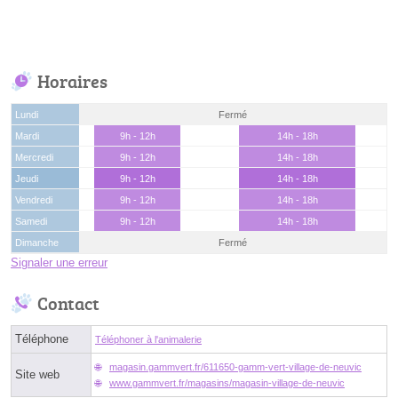
Horaires
Lundi
Fermé
Mardi
9h - 12h
14h - 18h
Mercredi
9h - 12h
14h - 18h
Jeudi
9h - 12h
14h - 18h
Vendredi
9h - 12h
14h - 18h
Samedi
9h - 12h
14h - 18h
Dimanche
Fermé
Signaler une erreur
Contact
Téléphone
Téléphoner à l'animalerie
magasin.gammvert.fr/611650-gamm-vert-village-de-neuvic
Site web
www.gammvert.fr/magasins/magasin-village-de-neuvic