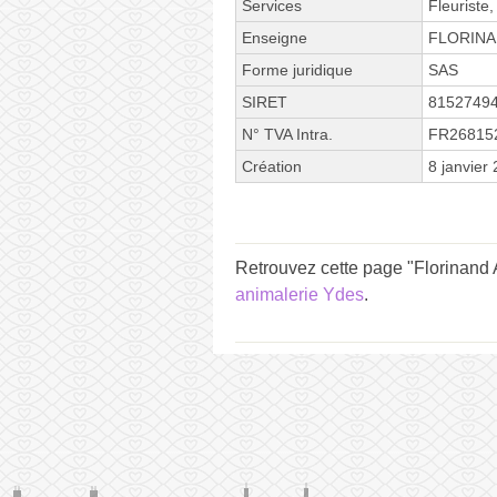
Services
Fleuriste,
Enseigne
FLORIN
Forme juridique
SAS
SIRET
8152749
N° TVA Intra.
FR26815
Création
8 janvier
Retrouvez cette page "Florinand 
animalerie Ydes
.