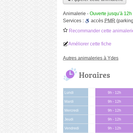
Animalerie
-
Ouverte jusqu'à 12h
Services :
accès
PMR
(parking
Recommander cette animaleri
Améliorer cette fiche
Autres animaleries à Ydes
Horaires
Lundi
9h - 12h
Mardi
9h - 12h
Mercredi
9h - 12h
Jeudi
9h - 12h
Vendredi
9h - 12h