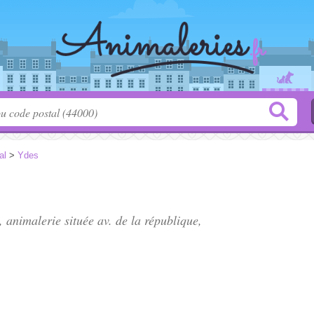
al
>
Ydes
, animalerie située
av. de la république
,