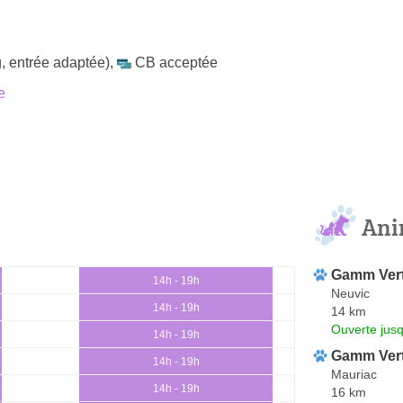
, entrée adaptée)
,
CB acceptée
e
Ani
Gamm Ver
14h - 19h
Neuvic
14h - 19h
14 km
Ouverte jus
14h - 19h
Gamm Ver
14h - 19h
Mauriac
14h - 19h
16 km