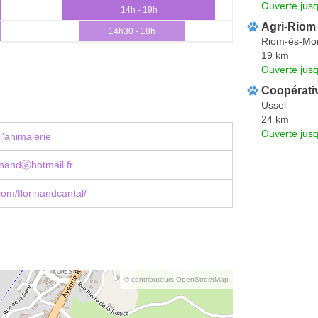
Ouverte jus
14h - 19h
Agri-Riom
14h30 - 18h
Riom-ès-Mo
19 km
Ouverte jus
Coopérativ
Ussel
24 km
Ouverte jus
l'animalerie
inandⓐhotmail.fr
om/florinandcantal/
© contributeurs OpenStreetMap