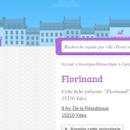
Accueil
>
Auvergne-Rhône-Alpes
>
Cant
Florinand
Cette fiche présente "Florinand"
15210 Ydes.
8 Av. De la République
15210 Ydes
📞 Appeler cette animalerie