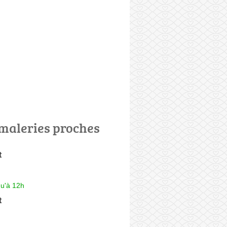
maleries proches
t
qu'à 12h
t