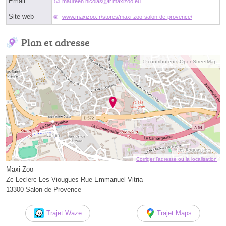
Email
maureen.nicolasⓐfr.maxizoo.eu
Site web
www.maxizoo.fr/stores/maxi-zoo-salon-de-provence/
Plan et adresse
© contributeurs OpenStreetMap
Corriger l’adresse ou la localisation
Maxi Zoo
Zc Leclerc Les Viougues Rue Emmanuel Vitria
13300 Salon-de-Provence
Trajet Waze
Trajet Maps