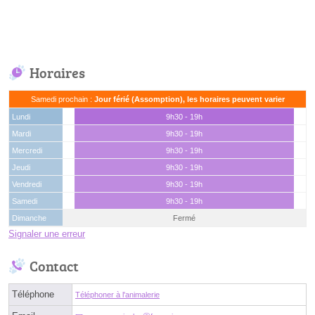
Horaires
Samedi prochain :
Jour férié (Assomption), les horaires peuvent varier
Lundi
9h30 - 19h
Mardi
9h30 - 19h
Mercredi
9h30 - 19h
Jeudi
9h30 - 19h
Vendredi
9h30 - 19h
Samedi
9h30 - 19h
Dimanche
Fermé
Signaler une erreur
Contact
Téléphone
Téléphoner à l'animalerie