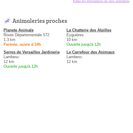
Éditer les informations de mon animalerie
Animaleries proches
Planete Animale
La Chatterie des Alpilles
Route Départementale 572
Eyguières
1.3 km
10 km
Fermée, ouvre à 14h
Ouverte jusqu'à 12h
Serres de Versailles Jardinerie
Le Carrefour des Animaux
Lambesc
Lambesc
12 km
12 km
Ouverte jusqu'à 12h