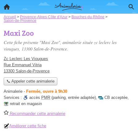
Accueil
>
Provence-Alpes-Côte d'Azur
>
Bouches-du-Rhône
>
Salon-de-Provence
Maxi Zoo
Cette fiche présente "Maxi Zoo", animalerie située
zc leclerc les
viougues
, 13300 Salon-de-Provence.
Zc Leclerc Les Viougues
Rue Emmanuel Vitria
13300 Salon-de-Provence
📞 Appeler cette animalerie
Animalerie
-
Fermée, ouvre à 9h30
Services :
accès
PMR
(parking, entrée adaptée)
,
CB acceptée
,
retrait en magasin
Recommander cette animalerie
Améliorer cette fiche