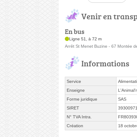
Venir en trans
En bus
Ligne 51, à 72 m
Arrêt St Menet Buzine - 67 Montée d
Informations
Service
Alimentat
Enseigne
L'Animal'r
Forme juridique
SAS
SIRET
3930097
N° TVA Intra.
FR80393
Création
18 octob