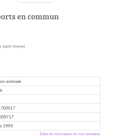
ports en commun
e saint menet
ion animale
it
1700017
009717
re 1993
Éditer les informations de mon animalerie