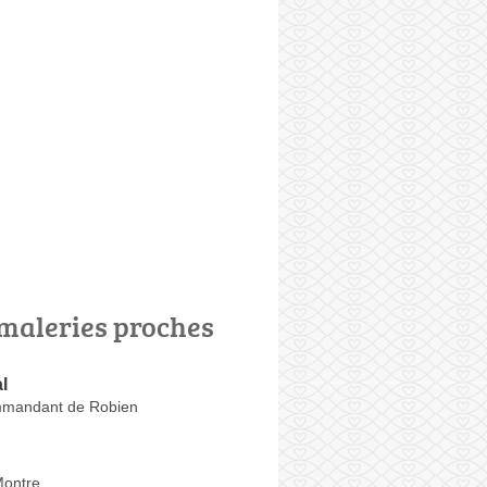
maleries proches
l
mandant de Robien
Montre