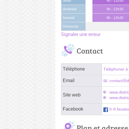
Jeudi
9h - 12h30
Vendredi
9h - 12h30
Samedi
9h - 12h30
Dimanche
Signaler une erreur
Contact
Téléphone
Téléphoner à 
Email
contactⓐdi
www.distr
Site web
www.distri
Facebook
fr-fr.face
Plan et adresse