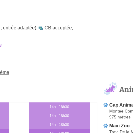
, entrée adaptée)
,
CB acceptée
,
e
11ème
Ani
Cap Anima
14h - 18h30
Montee Com
14h - 18h30
975 mètres
14h - 18h30
Maxi Zoo
Trav. De la 