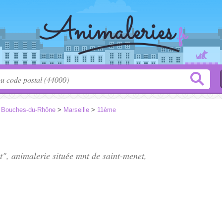
>
Bouches-du-Rhône
>
Marseille
>
11ème
it", animalerie située
mnt de saint-menet
,