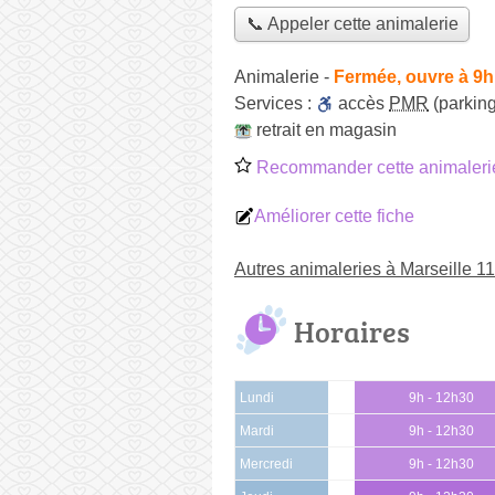
📞 Appeler cette animalerie
Animalerie
-
Fermée, ouvre à 9h
Services :
accès
PMR
(parking
retrait en magasin
Recommander cette animaleri
Améliorer cette fiche
Autres animaleries à Marseille 
Horaires
Lundi
9h - 12h30
Mardi
9h - 12h30
Mercredi
9h - 12h30