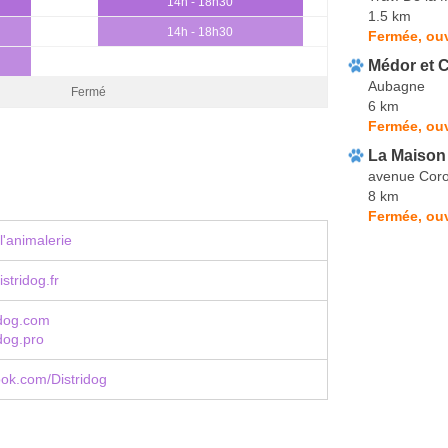
14h - 18h30
1.5 km
14h - 18h30
Fermée, ou
Médor et 
Aubagne
Fermé
6 km
Fermée, ou
La Maison
avenue Coro
8 km
Fermée, ouv
l'animalerie
stridog.fr
idog.com
dog.pro
book.com/Distridog