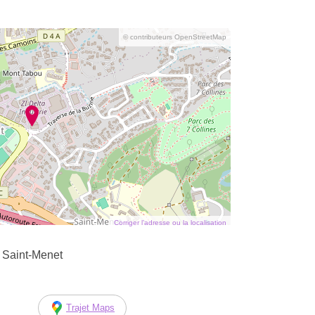
© contributeurs OpenStreetMap
Corriger l’adresse ou la localisation
e Saint-Menet
Trajet Maps