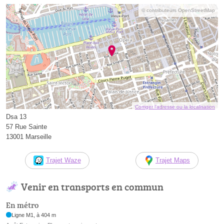
© contributeurs OpenStreetMap
Corriger l’adresse ou la localisation
Dsa 13
57 Rue Sainte
13001 Marseille
Trajet Waze
Trajet Maps
Venir en transports en commun
En métro
Ligne M1, à 404 m