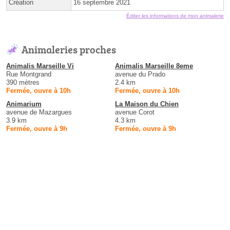
Création
16 septembre 2021
Éditer les informations de mon animalerie
Animaleries proches
Animalis Marseille Vi
Animalis Marseille 8eme
Rue Montgrand
avenue du Prado
390 mètres
2.4 km
Fermée, ouvre à 10h
Fermée, ouvre à 10h
Animarium
La Maison du Chien
avenue de Mazargues
avenue Corot
3.9 km
4.3 km
Fermée, ouvre à 9h
Fermée, ouvre à 9h