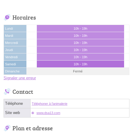
Horaires
Lundi
10h - 19h
Mardi
10h - 19h
Mercredi
10h - 19h
Jeudi
10h - 19h
Vendredi
10h - 19h
Samedi
10h - 19h
Dimanche
Fermé
Signaler une erreur
Contact
Téléphone
Téléphoner à l'animalerie
Site web
www.dsa13.com
Plan et adresse