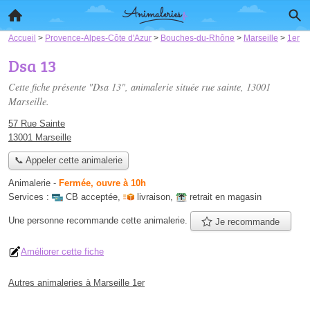
Accueil
>
Provence-Alpes-Côte d'Azur
>
Bouches-du-Rhône
>
Marseille
>
1er
Dsa 13
Cette fiche présente "Dsa 13", animalerie située
rue sainte
, 13001
Marseille.
57 Rue Sainte
13001 Marseille
📞 Appeler cette animalerie
Animalerie
-
Fermée, ouvre à 10h
Services :
CB acceptée
,
livraison
,
retrait en magasin
Une personne
recommande
cette animalerie.
Je recommande
Améliorer cette fiche
Autres animaleries à Marseille 1er