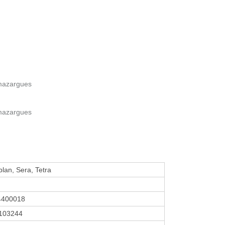
 mazargues
 mazargues
oplan, Sera, Tetra
4400018
103244