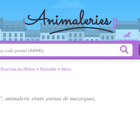
>
Bouches-du-Rhône
>
Marseille
>
8ème
", animalerie située
avenue de mazargues
,