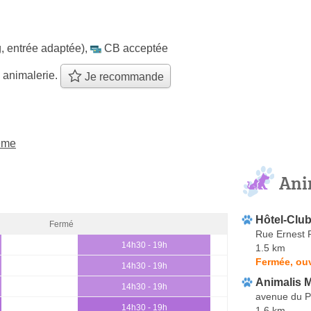
, entrée adaptée)
,
CB acceptée
 animalerie.
Je recommande
8ème
Ani
Hôtel-Club
Fermé
Rue Ernest 
14h30 - 19h
1.5 km
Fermée, ou
14h30 - 19h
Animalis M
14h30 - 19h
avenue du P
14h30 - 19h
1.6 km