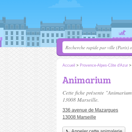
Accueil
>
Provence-Alpes-Côte d'Azur
Animarium
Cette fiche présente "Animarium
13008 Marseille.
336 avenue de Mazargues
13008 Marseille
📞 Appeler cette animalerie