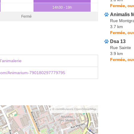
Fermée, ouv
14h30 - 19h
Animalis M
Fermé
Rue Montgr
3.7 km
Fermée, ouv
Dsa 13
Rue Sainte
3.9 km
Fermée, ouv
l'animalerie
com/Animarium-790180297779795
© contributeurs OpenStreetMap