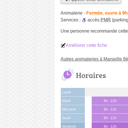
Animalerie
-
Fermée, ouvre à 9h
Services :
accès
PMR
(parking
Une personne
recommande
cette
Améliorer cette fiche
Autres animaleries à Marseille 
Horaires
Lundi
Mardi
9h - 12h
Mercredi
9h - 12h
Jeudi
9h - 12h
Vendredi
9h - 12h