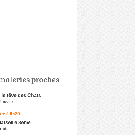
maleries proches
 le rêve des Chats
Rouvier
vre à 9h30
arseille 8eme
rado