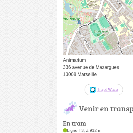
Animarium
336 avenue de Mazargues
13008 Marseille
Trajet Waze
Venir en trans
En tram
Ligne T3, à 912 m