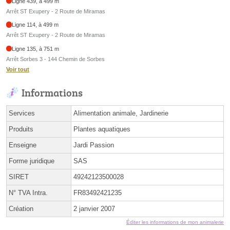
Ligne 439, à 499 m
Arrêt ST Exupery - 2 Route de Miramas
Ligne 114, à 499 m
Arrêt ST Exupery - 2 Route de Miramas
Ligne 135, à 751 m
Arrêt Sorbes 3 - 144 Chemin de Sorbes
Voir tout
Informations
Services
Alimentation animale, Jardinerie
Produits
Plantes aquatiques
Enseigne
Jardi Passion
Forme juridique
SAS
SIRET
49242123500028
N° TVA Intra.
FR83492421235
Création
2 janvier 2007
Éditer les informations de mon animalerie