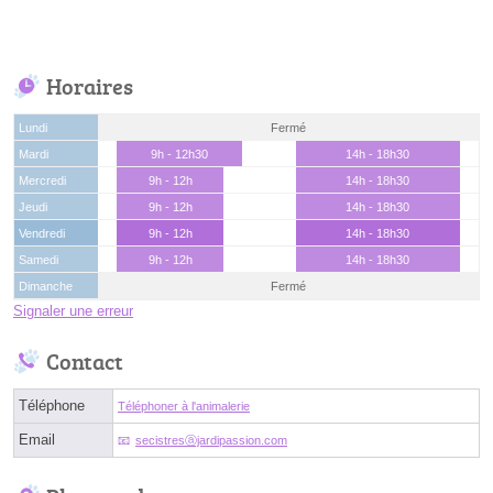
Horaires
Lundi
Fermé
Mardi
9h - 12h30
14h - 18h30
Mercredi
9h - 12h
14h - 18h30
Jeudi
9h - 12h
14h - 18h30
Vendredi
9h - 12h
14h - 18h30
Samedi
9h - 12h
14h - 18h30
Dimanche
Fermé
Signaler une erreur
Contact
Téléphone
Téléphoner à l'animalerie
Email
secistresⓐjardipassion.com