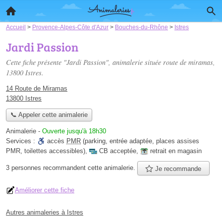
Accueil
>
Provence-Alpes-Côte d'Azur
>
Bouches-du-Rhône
>
Istres
Jardi Passion
Cette fiche présente "Jardi Passion", animalerie située
route de miramas
,
13800 Istres.
14 Route de Miramas
13800 Istres
📞 Appeler cette animalerie
Animalerie
-
Ouverte jusqu'à 18h30
Services :
accès
PMR
(parking, entrée adaptée, places assises
PMR, toilettes accessibles)
,
CB acceptée
,
retrait en magasin
3 personnes
recommandent
cette animalerie.
Je recommande
Améliorer cette fiche
Autres animaleries à Istres