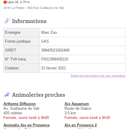
Ligne 05, à 79 m
Arrêt La Pioline - 660 Rue Guillaume du Vair
Informations
Enseigne
Maxi Zoo
Forme juridique
SAS
SIRET
38943521502408
N° TVA Intra.
FR21389435215
Création
22 février 2021
Éditer les informations de mon animalerie
Animaleries proches
Artheme Diffusion
Aix Aquarium
Av. Guillaume du Vair
Route de Galice
455 mètres
3.5 km
Fermée, ouvre lundi à 9h00
Fermée, ouvre lundi à 9h30
Animalis Aix en Provence
Aix en Provence 2