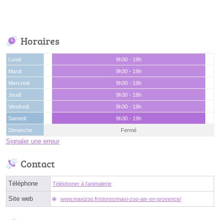
Horaires
Lundi
9h30 - 19h
Mardi
9h30 - 19h
Mercredi
9h30 - 19h
Jeudi
9h30 - 19h
Vendredi
9h30 - 19h
Samedi
9h30 - 19h
Dimanche
Fermé
Signaler une erreur
Contact
Téléphone
Téléphoner à l'animalerie
Site web
www.maxizoo.fr/stores/maxi-zoo-aix-en-provence/