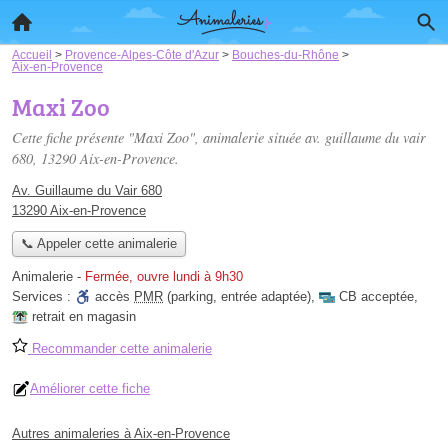
Accueil
>
Provence-Alpes-Côte d'Azur
>
Bouches-du-Rhône
>
Aix-en-Provence
Maxi Zoo
Cette fiche présente "Maxi Zoo", animalerie située
av. guillaume du vair
680
, 13290 Aix-en-Provence.
Av. Guillaume du Vair 680
13290 Aix-en-Provence
📞 Appeler cette animalerie
Animalerie
-
Fermée, ouvre lundi à 9h30
Services :
accès
PMR
(parking, entrée adaptée)
,
CB acceptée
,
retrait en magasin
Recommander cette animalerie
Améliorer cette fiche
Autres animaleries à Aix-en-Provence