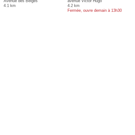
Avenue des Belges
avenue Victor Hugo
4.1 km
4.2 km
Fermée, ouvre demain à 13h30