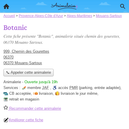
Accueil
>
Provence-Alpes-Côte d'Azur
>
Alpes-Maritimes
>
Mouans-Sartoux
Botanic
Cette fiche présente "Botanic", animalerie située
chemin des gourettes
,
06370 Mouans-Sartoux.
999, Chemin des Gourettes
06370
06370 Mouans-Sartoux
📞 Appeler cette animalerie
Animalerie
-
Ouverte jusqu'à 19h
Services :
membre
JAF
,
accès
PMR
(parking, entrée adaptée)
,
CB acceptée
,
livraison
,
livraison le jour même
,
retrait en magasin
Recommander cette animalerie
Améliorer cette fiche