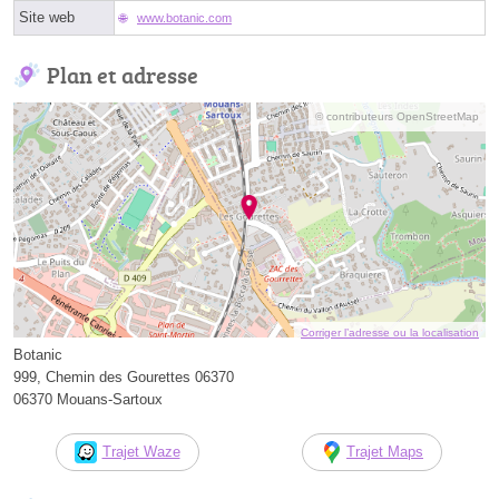
Site web
www.botanic.com
Plan et adresse
© contributeurs OpenStreetMap
Corriger l’adresse ou la localisation
Botanic
999, Chemin des Gourettes 06370
06370 Mouans-Sartoux
Trajet Waze
Trajet Maps