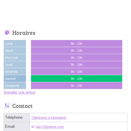
Horaires
Lundi
9h - 19h
Mardi
9h - 19h
Mercredi
9h - 19h
Jeudi
9h - 19h
Vendredi
9h - 19h
Samedi
9h - 19h
Dimanche
9h - 19h
Signaler une erreur
Contact
Téléphone
Téléphoner à l'animalerie
Email
tjarryⓐbotanic.com