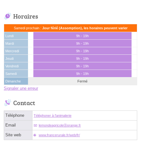
Horaires
Samedi prochain :
Jour férié (Assomption), les horaires peuvent varier
Lundi
9h - 19h
Mardi
9h - 19h
Mercredi
9h - 19h
Jeudi
9h - 19h
Vendredi
9h - 19h
Samedi
9h - 19h
Dimanche
Fermé
Signaler une erreur
Contact
Téléphone
Téléphoner à l'animalerie
Email
lemondeagricoleⓐorange.fr
Site web
www.francerurale.fr/web/fr/