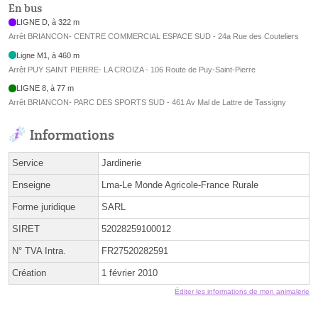
En bus
LIGNE D, à 322 m
Arrêt BRIANCON- CENTRE COMMERCIAL ESPACE SUD - 24a Rue des Couteliers
Ligne M1, à 460 m
Arrêt PUY SAINT PIERRE- LA CROIZA - 106 Route de Puy-Saint-Pierre
LIGNE 8, à 77 m
Arrêt BRIANCON- PARC DES SPORTS SUD - 461 Av Mal de Lattre de Tassigny
Informations
Service
Jardinerie
Enseigne
Lma-Le Monde Agricole-France Rurale
Forme juridique
SARL
SIRET
52028259100012
N° TVA Intra.
FR27520282591
Création
1 février 2010
Éditer les informations de mon animalerie