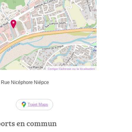
Corriger l’adresse ou la localisation
e Rue Nicéphore Niépce
Trajet Maps
ports en commun