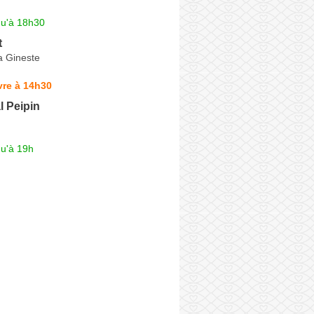
qu'à 18h30
t
a Gineste
vre à 14h30
l Peipin
qu'à 19h