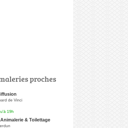
maleries proches
iffusion
ard de Vinci
qu'à 19h
nimalerie & Toilettage
erdun