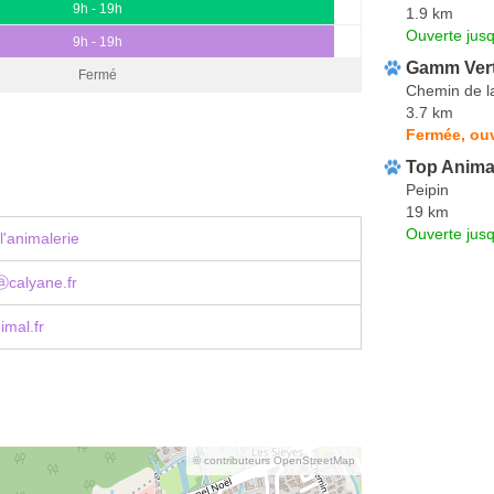
9h - 19h
1.9 km
Ouverte jus
9h - 19h
Gamm Ver
Fermé
Chemin de l
3.7 km
Fermée, ou
Top Anima
Peipin
19 km
Ouverte jus
l'animalerie
calyane.fr
mal.fr
© contributeurs OpenStreetMap