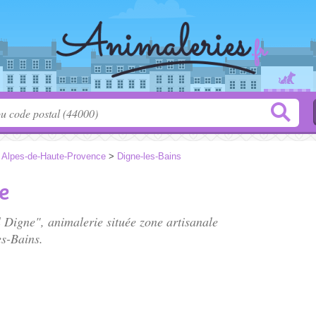
>
Alpes-de-Haute-Provence
>
Digne-les-Bains
e
l Digne", animalerie située
zone artisanale
es-Bains.