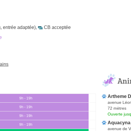
, entrée adaptée)
,
CB acceptée
e
ains
Ani
Artheme D
9h - 19h
avenue Léon
9h - 19h
72 mètres
Ouverte jus
9h - 19h
Aquacyna A
9h - 19h
avenue de V