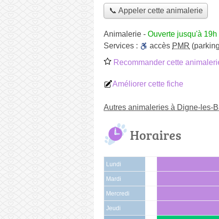
📞 Appeler cette animalerie
Animalerie
-
Ouverte jusqu'à 19h
Services :
accès
PMR
(parking
Recommander cette animaleri
Améliorer cette fiche
Autres animaleries à Digne-les-B
Horaires
Lundi
Mardi
Mercredi
Jeudi