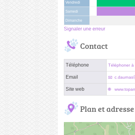
Vendredi
Samedi
Dimanche
Signaler une erreur
Contact
Téléphone
Téléphoner à 
Email
c.daumasⓐ
Site web
www.topani
Plan et adresse