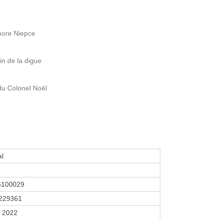
hore Niepce
n de la digue
du Colonel Noël
al
6100029
229361
r 2022