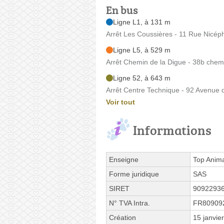
En bus
Ligne L1, à 131 m
Arrêt Les Coussières - 11 Rue Nicép
Ligne L5, à 529 m
Arrêt Chemin de la Digue - 38b chemi
Ligne 52, à 643 m
Arrêt Centre Technique - 92 Avenue 
Voir tout
Informations
Enseigne
Top Anim
Forme juridique
SAS
SIRET
9092293
N° TVA Intra.
FR80909
Création
15 janvie