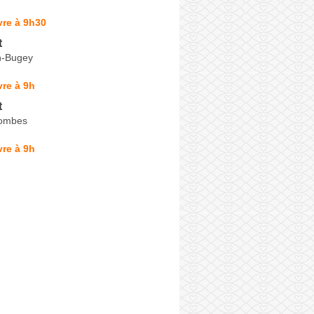
vre à 9h30
t
n-Bugey
re à 9h
t
Dombes
re à 9h