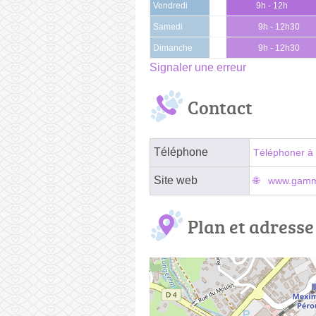
Vendredi
9h - 12h
Samedi
9h - 12h30
Dimanche
9h - 12h30
Signaler une erreur
Contact
Téléphone
Téléphoner à 
Site web
www.gammv
Plan et adresse