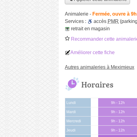
Animalerie
-
Fermée, ouvre à 9h
Services :
accès
PMR
(parking
retrait en magasin
Recommander cette animaleri
Améliorer cette fiche
Autres animaleries à Meximieux
Horaires
Lundi
9h - 12h
Mardi
9h - 12h
Mercredi
9h - 12h
Jeudi
9h - 12h