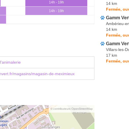
14h - 19h
14 km
Fermée, ou
14h - 19h
Gamm Ver
Ambérieu-e
14 km
Fermée, ouv
Gamm Ver
Villars-les-
17 km
Fermée, ouv
l'animalerie
ert.fr/magasins/magasin-de-meximieux
© contributeurs OpenStreetMap