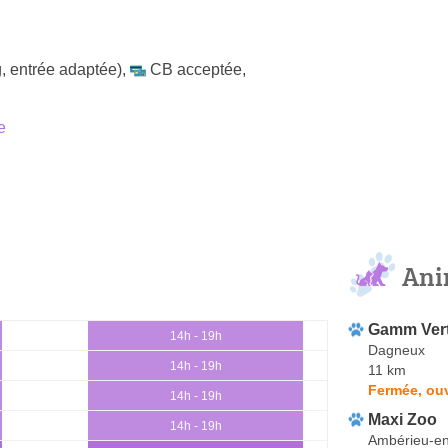
, entrée adaptée)
,
CB acceptée
,
e
Ani
Gamm Ver
14h - 19h
Dagneux
14h - 19h
11 km
Fermée, ouv
14h - 19h
Maxi Zoo
14h - 19h
Ambérieu-e