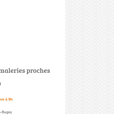
maleries proches
t
re à 9h
n-Bugey