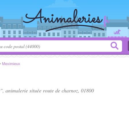
>
Meximieux
", animalerie située
route de charnoz
, 01800