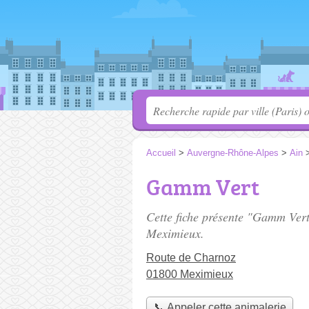
Accueil
>
Auvergne-Rhône-Alpes
>
Ain
Gamm Vert
Cette fiche présente "Gamm Vert
Meximieux.
Route de Charnoz
01800 Meximieux
📞 Appeler cette animalerie