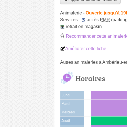
Animalerie
-
Ouverte jusqu'à 19
Services :
accès
PMR
(parking
retrait en magasin
Recommander cette animaleri
Améliorer cette fiche
Autres animaleries à Ambérieu-
Horaires
Lundi
Mardi
Mercredi
Jeudi