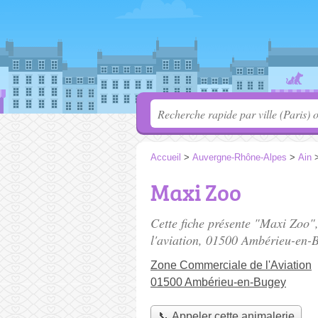
Accueil
>
Auvergne-Rhône-Alpes
>
Ain
Maxi Zoo
Cette fiche présente "Maxi Zoo"
l'aviation
, 01500 Ambérieu-en-B
Zone Commerciale de l'Aviation
01500 Ambérieu-en-Bugey
📞 Appeler cette animalerie