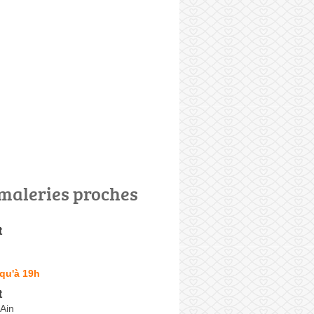
maleries proches
t
qu'à 19h
t
-Ain