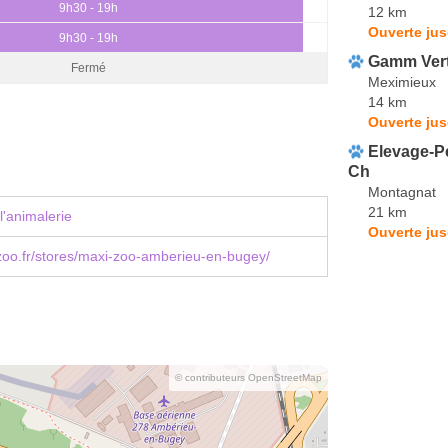
9h30 - 19h
12 km
Ouverte jus
9h30 - 19h
Gamm Ver
Fermé
Meximieux
14 km
Ouverte jus
Elevage-P
Ch
Montagnat
21 km
l'animalerie
Ouverte jus
oo.fr/stores/maxi-zoo-amberieu-en-bugey/
© contributeurs OpenStreetMap