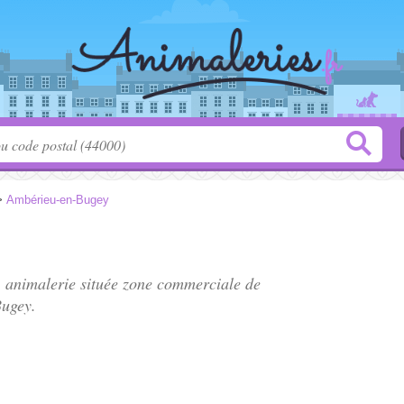
>
Ambérieu-en-Bugey
, animalerie située
zone commerciale de
ugey.