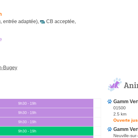
h
, entrée adaptée)
,
CB acceptée
,
e
en-Bugey
Ani
Gamm Ver
9h30 - 19h
01500
9h30 - 19h
2.5 km
Ouverte jus
9h30 - 19h
Gamm Ver
9h30 - 19h
Neuville-sur