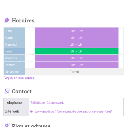
Horaires
Lundi
10h - 19h
Mardi
10h - 19h
Mercredi
10h - 19h
Jeudi
10h - 19h
Vendredi
10h - 19h
Samedi
10h - 19h
Dimanche
Fermé
Signaler une erreur
Contact
Téléphone
Téléphoner à l'animalerie
Site web
www.maxizoo.fr/stores/maxi-zoo-saint-brice-sous-foret/
Plan et adresse