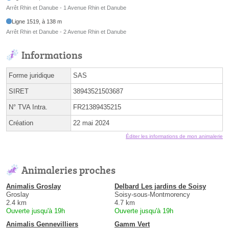
Arrêt Rhin et Danube - 1 Avenue Rhin et Danube
Ligne 1519, à 138 m
Arrêt Rhin et Danube - 2 Avenue Rhin et Danube
Informations
Forme juridique
SAS
SIRET
38943521503687
N° TVA Intra.
FR21389435215
Création
22 mai 2024
Éditer les informations de mon animalerie
Animaleries proches
Animalis Groslay
Delbard Les jardins de Soisy
Groslay
Soisy-sous-Montmorency
2.4 km
4.7 km
Ouverte jusqu'à 19h
Ouverte jusqu'à 19h
Animalis Gennevilliers
Gamm Vert