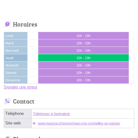
Horaires
Lundi
10h - 19h
Mardi
10h - 19h
Mercredi
10h - 19h
Jeudi
10h - 19h
Vendredi
10h - 19h
Samedi
10h - 19h
Dimanche
10h - 19h
Signaler une erreur
Contact
Téléphone
Téléphoner à l'animalerie
Site web
www.maxizoo.fr/stores/maxi-zoo-cormeilles-en-parisis/