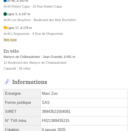
30-46, à 343 m
Arrêt Robert Capa - 15 Rue Robert Capa
Ligne 3, à 147 m
Arrêt Les Bruyères - Boulevard des Bois Rochefort
Ligne 17, à 179 m
Arrêt L'Angoumois - 8 Rue de l’Angoumois
Voir tout
En vélo
Martyrs de Châteaubriant - Jean Grandel, à 691 m
12 Boulevard des Martyrs de Chateaubriand
Capacité : 38 vélos
Informations
Enseigne
Maxi Zoo
Forme juridique
SAS
SIRET
38943521504081
N° TVA Intra.
FR21389435215
Création
6 janvier 2025