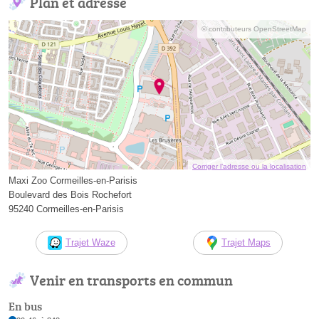
Plan et adresse
© contributeurs OpenStreetMap
Corriger l’adresse ou la localisation
Maxi Zoo Cormeilles-en-Parisis
Boulevard des Bois Rochefort
95240 Cormeilles-en-Parisis
Trajet Waze
Trajet Maps
Venir en transports en commun
En bus