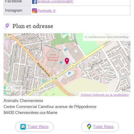
Facebook
facebook.com/Animalisfr/
Instagram
@animalis_fr
Plan et adresse
© contributeurs OpenStreetMap
Corriger l’adresse ou la localisation
Animalis Chennevieres
Centre Commercial Carrefour avenue de l'Hippodrome
94430 Chennevières-sur-Marne
Trajet Waze
Trajet Maps