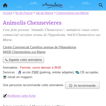
Accueil
>
Île-de-France
>
Val-de-Marne
>
Chennevières-sur-Marne
Animalis Chennevieres
Cette fiche présente "Animalis Chennevieres", animalerie située
centre
commercial carrefour avenue de l'hippodrome
, 94430 Chennevières-sur-
Marne.
Centre Commercial Carrefour avenue de l'Hippodrome
94430 Chennevières-sur-Marne
📞 Appeler cette animalerie
Animalerie
-
Fermée, ouvre demain à 9h30
Services :
accès
PMR
(parking, entrée adaptée)
,
CB acceptée
,
retrait en magasin
Une personne
recommande
cette animalerie.
Je recommande
Améliorer cette fiche