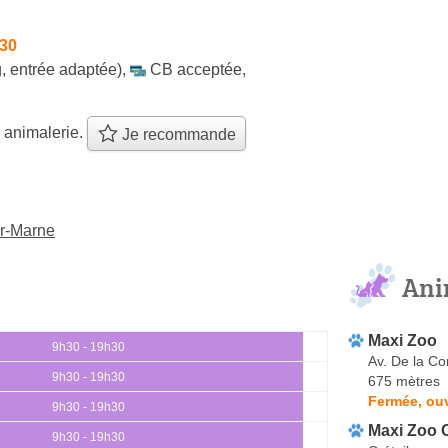
h30
, entrée adaptée)
,
CB acceptée
,
 animalerie.
Je recommande
ur-Marne
Ani
Maxi Zoo
9h30 - 19h30
Av. De la C
9h30 - 19h30
675 mètres
Fermée, ouv
9h30 - 19h30
Maxi Zoo C
9h30 - 19h30