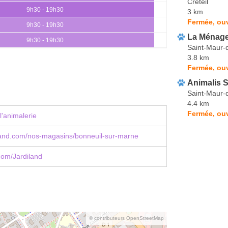
Créteil
9h30 - 19h30
3 km
Fermée, ouv
9h30 - 19h30
La Ménage
9h30 - 19h30
Saint-Maur-
3.8 km
Fermée, ouv
Animalis 
Saint-Maur-
4.4 km
Fermée, ouv
l'animalerie
land.com/nos-magasins/bonneuil-sur-marne
com/Jardiland
© contributeurs OpenStreetMap