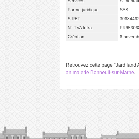
Services
Alimentati
Forme juridique
SAS
SIRET
3068446
N° TVA Intra.
FR95306
Création
6 novemb
Retrouvez cette page "Jardiland A
animalerie Bonneuil-sur-Marne
.