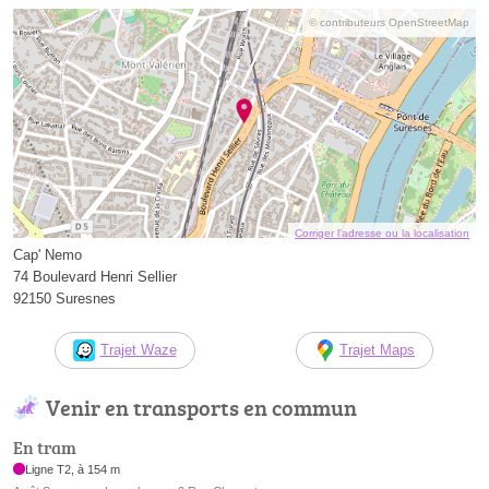
© contributeurs OpenStreetMap
Corriger l’adresse ou la localisation
Cap' Nemo
74 Boulevard Henri Sellier
92150 Suresnes
Trajet Waze
Trajet Maps
Venir en transports en commun
En tram
Ligne T2, à 154 m