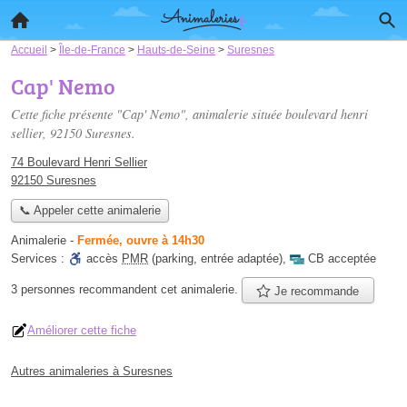
Accueil
>
Île-de-France
>
Hauts-de-Seine
>
Suresnes
Cap' Nemo
Cette fiche présente "Cap' Nemo", animalerie située
boulevard henri
sellier
, 92150 Suresnes.
74 Boulevard Henri Sellier
92150 Suresnes
📞 Appeler cette animalerie
Animalerie
-
Fermée, ouvre à 14h30
Services :
accès
PMR
(parking, entrée adaptée)
,
CB acceptée
3 personnes
recommandent
cet animalerie.
Je recommande
Améliorer cette fiche
Autres animaleries à Suresnes