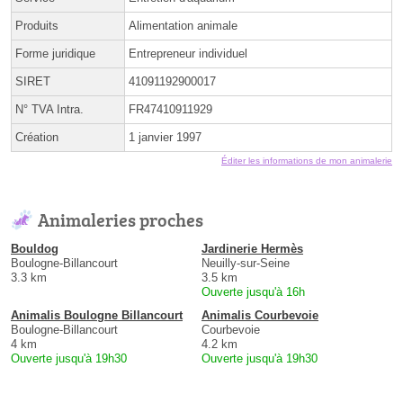
Produits
Alimentation animale
Forme juridique
Entrepreneur individuel
SIRET
41091192900017
N° TVA Intra.
FR47410911929
Création
1 janvier 1997
Éditer les informations de mon animalerie
Animaleries proches
Bouldog
Jardinerie Hermès
Boulogne-Billancourt
Neuilly-sur-Seine
3.3 km
3.5 km
Ouverte jusqu'à 16h
Animalis Boulogne Billancourt
Animalis Courbevoie
Boulogne-Billancourt
Courbevoie
4 km
4.2 km
Ouverte jusqu'à 19h30
Ouverte jusqu'à 19h30