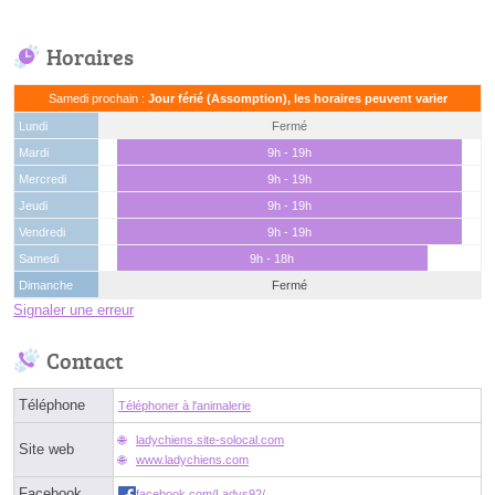
Horaires
Samedi prochain :
Jour férié (Assomption), les horaires peuvent varier
Lundi
Fermé
Mardi
9h - 19h
Mercredi
9h - 19h
Jeudi
9h - 19h
Vendredi
9h - 19h
Samedi
9h - 18h
Dimanche
Fermé
Signaler une erreur
Contact
Téléphone
Téléphoner à l'animalerie
ladychiens.site-solocal.com
Site web
www.ladychiens.com
Facebook
facebook.com/Ladys92/