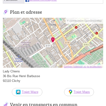
Plan et adresse
© contributeurs OpenStreetMap
Corriger l’adresse ou la localisation
Lady Chiens
36 Bis Rue Henri Barbusse
92110 Clichy
Trajet Waze
Trajet Maps
Venir en transports en commun