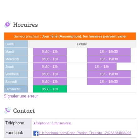
Horaires
Samedi prochain :
Jour férié (Assomption), les horaires peuvent varier
Lundi
Fermé
Mardi
9h30 - 13h
15h - 19h30
Mercredi
9h30 - 13h
15h - 19h30
Jeudi
9h30 - 13h
15h - 18h
Vendredi
9h30 - 13h
15h - 19h30
Samedi
9h30 - 13h
15h - 19h30
Dimanche
9h30 - 13h
Signaler une erreur
Contact
Téléphone
Téléphoner à l'animalerie
Facebook
fr-fr.facebook.com/Rose-Pivoine-Fleuriste-124288284838026