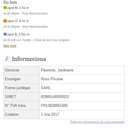
En bus
Ligne M, à 41 m
Arrêt Mairie - Rue Henri Amodru
Ligne O, à 41 m
Arrêt Mairie - Rue Henri Amodru
Ligne B, à 511 m
Arrêt Gif-sur-Yvette - 2 Rue de la Croix Grignon
Voir tout
Informations
Services
Fleuriste, Jardinerie
Enseigne
Rose Pivoine
Forme juridique
SARL
SIRET
82885148500023
N° TVA Intra.
FR13828851485
Création
1 mai 2017
Éditer les informations de mon animalerie