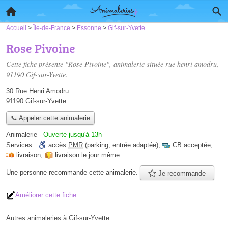
Accueil
>
Île-de-France
>
Essonne
>
Gif-sur-Yvette
Rose Pivoine
Cette fiche présente "Rose Pivoine", animalerie située
rue henri amodru
,
91190 Gif-sur-Yvette.
30 Rue Henri Amodru
91190 Gif-sur-Yvette
📞 Appeler cette animalerie
Animalerie
-
Ouverte jusqu'à 13h
Services :
accès
PMR
(parking, entrée adaptée)
,
CB acceptée
,
livraison
,
livraison le jour même
Une personne
recommande
cette animalerie.
Je recommande
Améliorer cette fiche
Autres animaleries à Gif-sur-Yvette