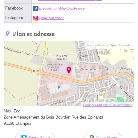
Facebook
facebook.com/MaxiZoo.France
Instagram
@maxizoo.france
Plan et adresse
© contributeurs OpenStreetMap
Corriger l’adresse ou la localisation
Maxi Zoo
Zone Aménagement du Bois Bourdon Rue des Épinants
91150 Étampes
Trajet Waze
Trajet Maps