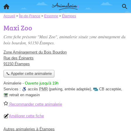
Accueil
>
Île-de-France
>
Essonne
>
Étampes
Maxi Zoo
Cette fiche présente "Maxi Zoo", animalerie située
zone aménagement du
bois bourdon
, 91150 Étampes.
Zone Aménagement du Bois Bourdon
Rue des Épinants
91150 Étampes
📞 Appeler cette animalerie
Animalerie
-
Ouverte jusqu'à 19h
Services :
accès
PMR
(parking, entrée adaptée)
,
CB acceptée
,
retrait en magasin
Recommander cette animalerie
Améliorer cette fiche
Autres animaleries à Étampes