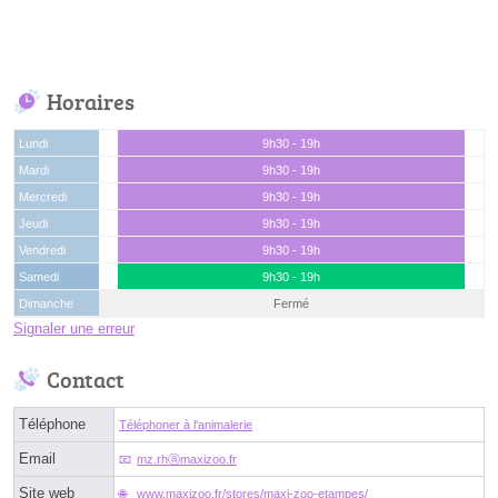
Horaires
Lundi
9h30 - 19h
Mardi
9h30 - 19h
Mercredi
9h30 - 19h
Jeudi
9h30 - 19h
Vendredi
9h30 - 19h
Samedi
9h30 - 19h
Dimanche
Fermé
Signaler une erreur
Contact
Téléphone
Téléphoner à l'animalerie
Email
mz.rhⓐmaxizoo.fr
Site web
www.maxizoo.fr/stores/maxi-zoo-etampes/