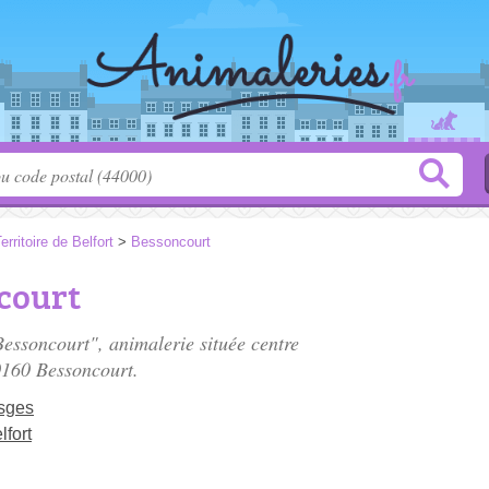
erritoire de Belfort
>
Bessoncourt
court
Bessoncourt", animalerie située
centre
0160 Bessoncourt.
sges
lfort