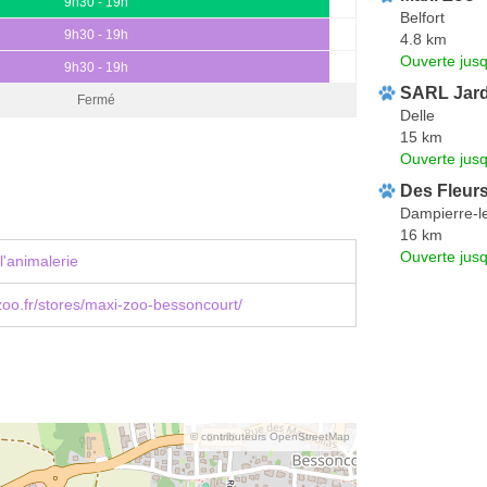
9h30 - 19h
Belfort
9h30 - 19h
4.8 km
Ouverte jus
9h30 - 19h
SARL Jard
Fermé
Delle
15 km
Ouverte jus
Des Fleurs
Dampierre-l
16 km
Ouverte jus
l'animalerie
o.fr/stores/maxi-zoo-bessoncourt/
© contributeurs OpenStreetMap