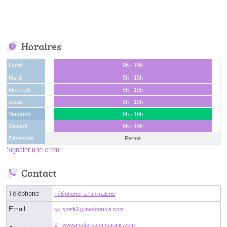
Horaires
Lundi
9h - 19h
Mardi
9h - 19h
Mercredi
9h - 19h
Jeudi
9h - 19h
Vendredi
9h - 19h
Samedi
9h - 19h
Dimanche
Fermé
Signaler une erreur
Contact
Téléphone
Téléphoner à l'animalerie
Email
spetit2ⓐmedoretcie.com
www.medoretcompagnie.com