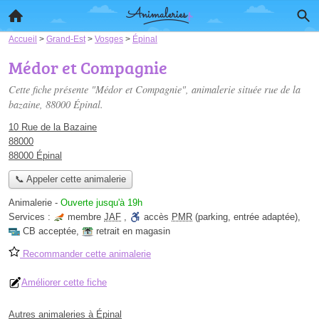
Accueil
>
Grand-Est
>
Vosges
>
Épinal
Médor et Compagnie
Cette fiche présente "Médor et Compagnie", animalerie située
rue de la
bazaine
, 88000 Épinal.
10 Rue de la Bazaine
88000
88000 Épinal
📞 Appeler cette animalerie
Animalerie
-
Ouverte jusqu'à 19h
Services :
membre
JAF
,
accès
PMR
(parking, entrée adaptée)
,
CB acceptée
,
retrait en magasin
Recommander cette animalerie
Améliorer cette fiche
Autres animaleries à Épinal