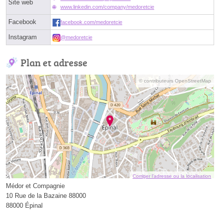
Site web
www.linkedin.com/company/medoretcie
Facebook
facebook.com/medoretcie
Instagram
@medoretcie
Plan et adresse
© contributeurs OpenStreetMap
Corriger l’adresse ou la localisation
Médor et Compagnie
10 Rue de la Bazaine 88000
88000 Épinal