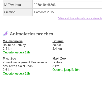
N° TVA Intra.
FR70449468693
Création
1 octobre 2015
Éditer les informations de mon animalerie
Animaleries proches
Ma Jardinerie
Botanic
Route de Jeuxey
88000
2.4 km
2.4 km
Ouverte jusqu'à 19h
Maxi Zoo
Maxi Zoo
Zone Aménagement Des avenue
Golbey
des Terres Saint-Jean
3 km
2.6 km
Ouverte jusqu'à 19h
Ouverte jusqu'à 19h