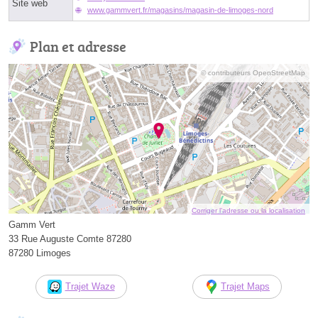
Site web
www.gammvert.fr/magasins/magasin-de-limoges-nord
Plan et adresse
© contributeurs OpenStreetMap
Corriger l’adresse ou la localisation
Gamm Vert
33 Rue Auguste Comte 87280
87280 Limoges
Trajet Waze
Trajet Maps