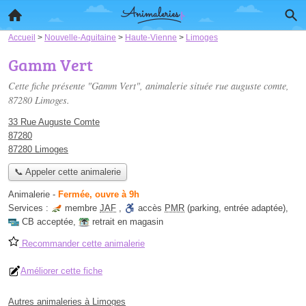
Accueil
>
Nouvelle-Aquitaine
>
Haute-Vienne
>
Limoges
Gamm Vert
Cette fiche présente "Gamm Vert", animalerie située
rue auguste comte
,
87280 Limoges.
33 Rue Auguste Comte
87280
87280 Limoges
📞 Appeler cette animalerie
Animalerie
-
Fermée, ouvre à 9h
Services :
membre
JAF
,
accès
PMR
(parking, entrée adaptée)
,
CB acceptée
,
retrait en magasin
Recommander cette animalerie
Améliorer cette fiche
Autres animaleries à Limoges