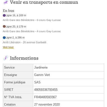
Venir en transports en commun
En bus
Ligne 16, à 169 m
Arrêt Gare des Bénédictins - 6 cours Gay-Lussac
Ligne 20, à 179 m
Arrêt Gare des Bénédictins - 4 cours Gay-Lussac
Ligne 2, à 286 m
Arrêt Libération - 26 avenue Garibaldi
Voir tout
Informations
Service
Jardinerie
Enseigne
Gamm Vert
Forme juridique
SAS
SIRET
48059336700455
N° TVA Intra.
FR49480593367
Création
27 novembre 2020