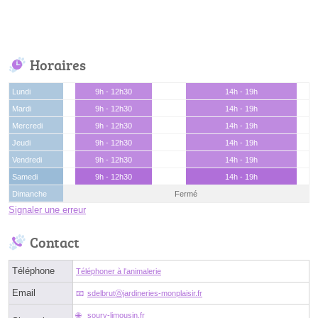
Horaires
Lundi
9h - 12h30
14h - 19h
Mardi
9h - 12h30
14h - 19h
Mercredi
9h - 12h30
14h - 19h
Jeudi
9h - 12h30
14h - 19h
Vendredi
9h - 12h30
14h - 19h
Samedi
9h - 12h30
14h - 19h
Dimanche
Fermé
Signaler une erreur
Contact
Téléphone
Téléphoner à l'animalerie
Email
sdelbrutⓐjardineries-monplaisir.fr
soury-limousin.fr