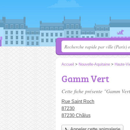
Accueil
>
Nouvelle-Aquitaine
>
Haute-Vi
Gamm Vert
Cette fiche présente "Gamm Vert
Rue Saint Roch
87230
87230 Châlus
📞 Appeler cette animalerie