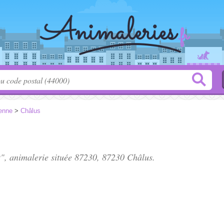
enne
>
Châlus
", animalerie située
87230
, 87230 Châlus.