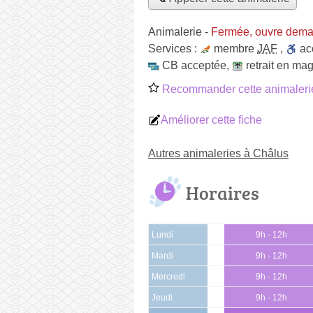
Animalerie
-
Fermée, ouvre dema
Services :
membre
JAF
,
ac
CB acceptée
,
retrait en ma
Recommander cette animaleri
Améliorer cette fiche
Autres animaleries à Châlus
Horaires
Lundi
9h - 12h
Mardi
9h - 12h
Mercredi
9h - 12h
Jeudi
9h - 12h