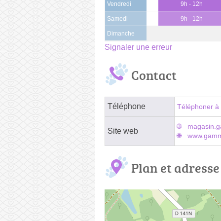
Vendredi
9h - 12h
Samedi
9h - 12h
Dimanche
Signaler une erreur
Contact
Téléphone
Téléphoner à 
magasin.g
Site web
www.gammv
Plan et adresse