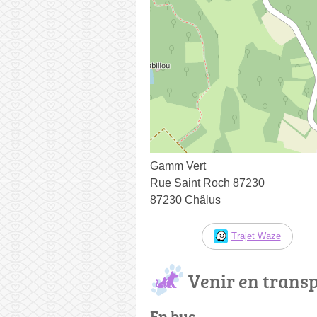
Gamm Vert
Rue Saint Roch 87230
87230 Châlus
Trajet Waze
Venir en trans
En bus