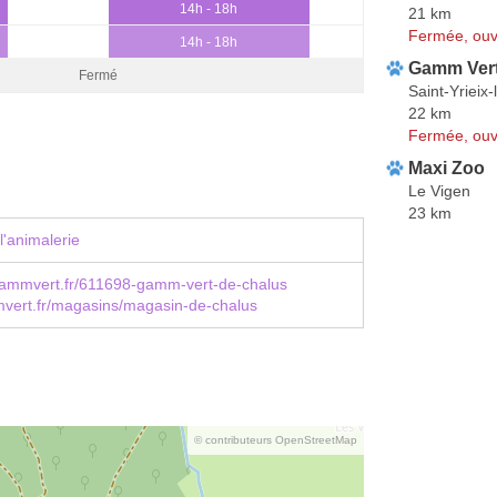
14h - 18h
21 km
Fermée, ouv
14h - 18h
Gamm Ver
Fermé
Saint-Yrieix
22 km
Fermée, ouv
Maxi Zoo
Le Vigen
23 km
l'animalerie
ammvert.fr/611698-gamm-vert-de-chalus
ert.fr/magasins/magasin-de-chalus
© contributeurs OpenStreetMap