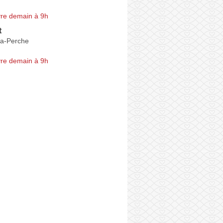
re demain à 9h
t
-la-Perche
re demain à 9h