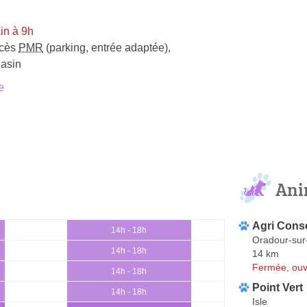
in à 9h
cès
PMR
(parking, entrée adaptée)
,
gasin
e
Ani
Agri Consei
14h - 18h
Oradour-sur
14h - 18h
14 km
Fermée, ouv
14h - 18h
Point Vert
14h - 18h
Isle