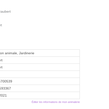
zaubert
rt
ion animale, Jardinerie
rt
rt
6700539
593367
 2021
Éditer les informations de mon animalerie