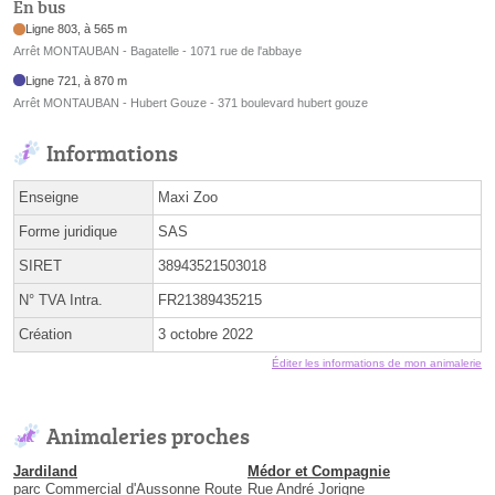
En bus
Ligne 803, à 565 m
Arrêt MONTAUBAN - Bagatelle - 1071 rue de l'abbaye
Ligne 721, à 870 m
Arrêt MONTAUBAN - Hubert Gouze - 371 boulevard hubert gouze
Informations
Enseigne
Maxi Zoo
Forme juridique
SAS
SIRET
38943521503018
N° TVA Intra.
FR21389435215
Création
3 octobre 2022
Éditer les informations de mon animalerie
Animaleries proches
Jardiland
Médor et Compagnie
parc Commercial d'Aussonne Route
Rue André Jorigne