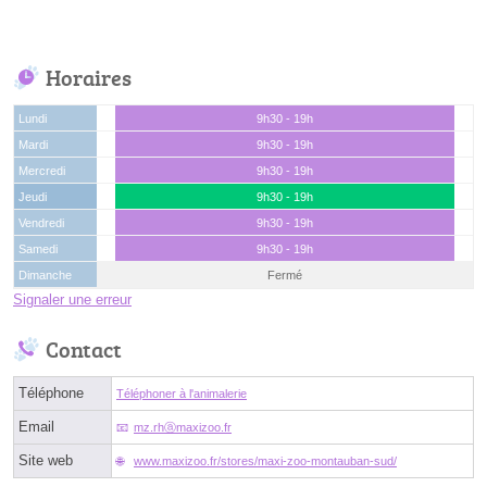
Horaires
Lundi
9h30 - 19h
Mardi
9h30 - 19h
Mercredi
9h30 - 19h
Jeudi
9h30 - 19h
Vendredi
9h30 - 19h
Samedi
9h30 - 19h
Dimanche
Fermé
Signaler une erreur
Contact
Téléphone
Téléphoner à l'animalerie
Email
mz.rhⓐmaxizoo.fr
Site web
www.maxizoo.fr/stores/maxi-zoo-montauban-sud/